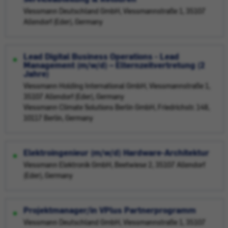
Viessmann Deutschland GmbH, Viessmannstraße 1, 35107
Allendorf (Eder), Germany
Lead Digital Business Operations - Lead
Management (m/w/d) – Elternzeitvertretung (2
Jahre)
Viessmann Holding International GmbH, Viessmannstraße 1,
35107 Allendorf (Eder), Germany
Viessmann Climate Solutions Berlin GmbH, Friedrichstr. 148,
10117 Berlin, Germany
Elektroingenieur (m/w/d) Hardware-Architektur
Viessmann Elektronik GmbH, Beetwiese 2, 35107 Allendorf
(Eder), Germany
Projektmanager/in VPlus Partnerprogramm
Viessmann Deutschland GmbH, Viessmannstraße 1, 35107