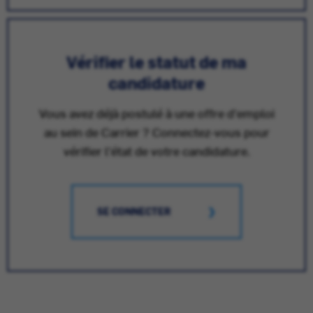
Vérifier le statut de ma
candidature
Vous avez déjà postulé à une offre d'emploi
au sein de Carrier ? Connectez-vous pour
vérifier l'état de votre candidature.
SE CONNECTER