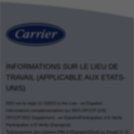
INFORMATIONS SUR LE LIEU DE
TRAVAIL (APPLICABLE AUX ETATS-
UNIS)
EEO est la règle (U.S)
EEO is the Law - en Español
Informations complémentaires sur EEO OFCCP (US)
OFCCP EEO Supplement - en Español
Participation à E-Verify
Participation à E-Verify (Espagnol)
Transparence des salaires FMLA (Espagnol)
Droit au travail (U.S)