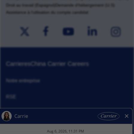
Droit au travail (Espagnol)
Demande d'hébergement (U.S)
Assistance à l'utlisation du compte candidat
Carrieres
China Carrier Careers
Notre entreprise
RSE
Actualités
Nos activitiés