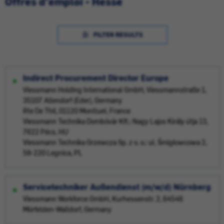
Offres d'emploi - Hesse
FILTER RESULTS
Indirect Procurement Director Europe
Viessmann Holding International GmbH, Viessmannstraße 1,
35107 Allendorf (Eder), Germany
Rte De Thil, 01120 Montluel, France
Viessmann Technika Dombóvár Kft.: Nagy Lajos Király útja 13,
7622 Pécs, HU
Viessmann Technika Grzewcza Sp. z o. o.: ul. Śmigłowcowa 2,
59-220 Legnica, PL
Servicetechniker Außendienst (m/w/d) Nürnberg
Viessmann Workforce GmbH, Kurhessenstr. 2, 64546
Mörfelden-Walldorf, Germany