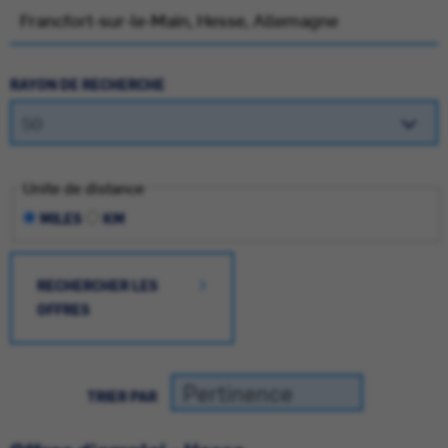
RAYON DE RECHERCHE
Unite de distance
MILES
KM
RECHERCHER LES
OFFRES
TRIER PAR