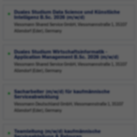
Duales Studium Data Science und Künstliche
Intelligenz B.Sc. 2026 (m/w/d)
Viessmann Shared Service GmbH, Viessmannstraße 1, 35107
Allendorf (Eder), Germany
Duales Studium Wirtschaftsinformatik -
Application Management B.Sc. 2026 (m/w/d)
Viessmann Shared Service GmbH, Viessmannstraße 1, 35107
Allendorf (Eder), Germany
Sacharbeiter (m/w/d) für kaufmännische
Serviceabwicklung
Viessmann Deutschland GmbH, Viessmannstraße 1, 35107
Allendorf (Eder), Germany
Teamleitung (m/w/d) kaufmännische
Serviceabteilung & Retouren