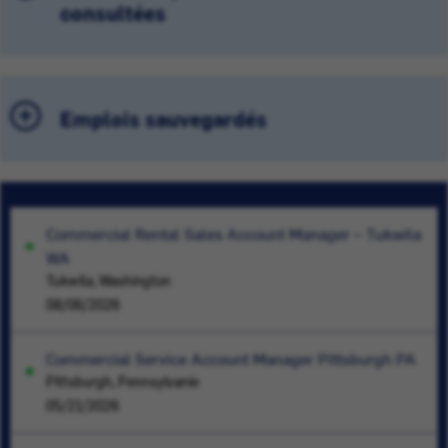
consultées
Emplois sauvegardés
Commercial Rental Sales Account Manager – Tukwila
WA
Tukwila, Washington
08/06/2026
Commercial Service Account Manager Pittsburgh PA
Pittsburgh, Pennsylvanie
05/21/2026