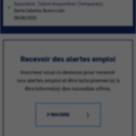
Specialist, Talent Acquisition (Temporary)
Santa Catarina, Nuevo León
08/06/2026
Recevoir des alertes emploi
Inscrivez-vous ci-dessous pour recevoir
nos alertes emploi et être le/la premier(e) à
être informé(e) des nouvelles offres.
S'INSCRIRE