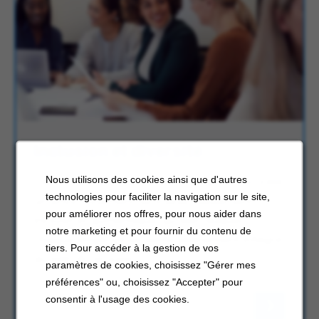
Inclusion et diversité
Carrier demeure fidèle à son objectif de créer
Nous utilisons des cookies ainsi que d'autres
technologies pour faciliter la navigation sur le site,
un environnement de travail réellement
pour améliorer nos offres, pour nous aider dans
inclusif et authentique, au sein duquel
notre marketing et pour fournir du contenu de
chaque employé se sente pleinement intégré
tiers. Pour accéder à la gestion de vos
au sein du groupe.
paramètres de cookies, choisissez "Gérer mes
préférences" ou, choisissez "Accepter" pour
consentir à l'usage des cookies.