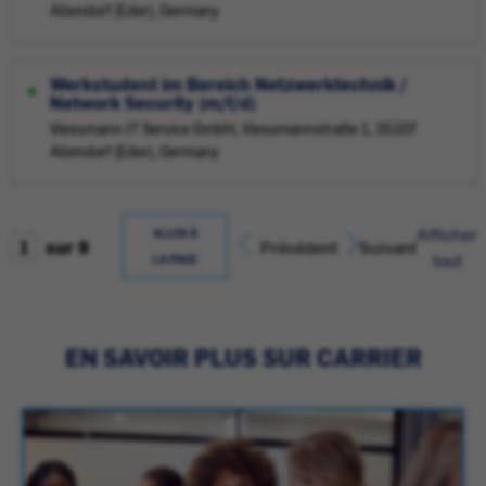
Allendorf (Eder), Germany
Werkstudent im Bereich Netzwerktechnik /
Network Security (m/f/d)
Viessmann IT Service GmbH, Viessmannstraße 1, 35107
Allendorf (Eder), Germany
Afficher
ALLER À
sur 9
Précédent
Suivant
tout
LA PAGE
EN SAVOIR PLUS SUR CARRIER