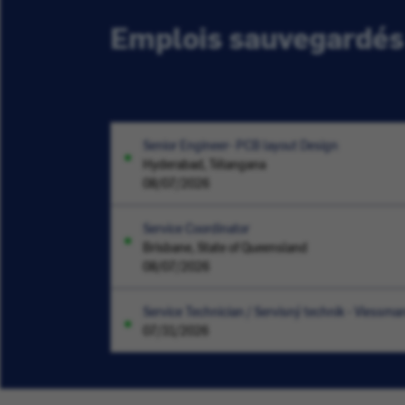
Emplois sauvegardés
Senior Engineer- PCB layout Design
Hyderabad, Télangana
08/07/2026
Service Coordinator
Brisbane, State of Queensland
08/07/2026
Service Technician / Servisný technik - Viessma
07/31/2026