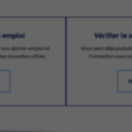
s emploi
Vérifier le
 nos alertes emploi et
Vous avez déjà postulé
des nouvelles offres.
Connectez-vous pour
S