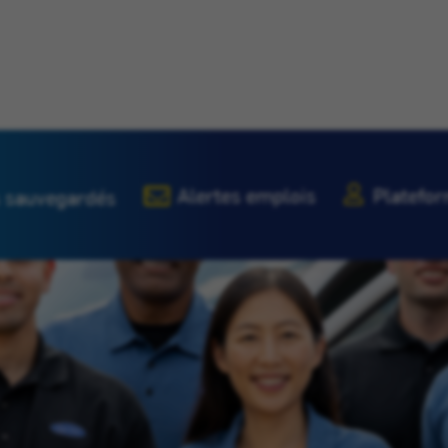
Alertes emplois
Platefor
 sauvegardés