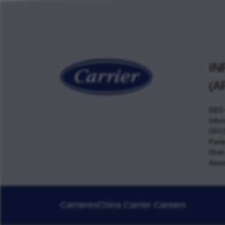
IN
(A
EEO e
Info
OFCC
Parti
Droit
Assis
Carrieres
China Carrier Careers