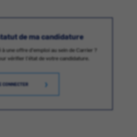
 statut de ma candidature
 à une offre d'emploi au sein de Carrier ?
 vérifier l'état de votre candidature.
E CONNECTER