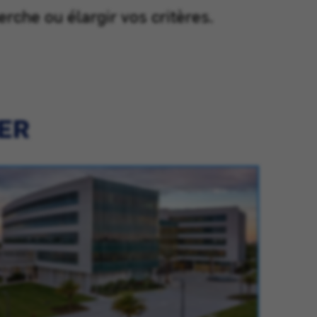
erche ou élargir vos critères.
IER