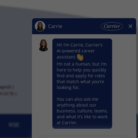
agnol)
t (U.S)
RSE
Actualités
Nos activitiés