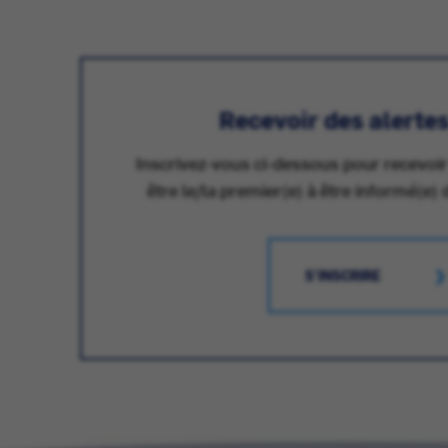
Recevoir des alerte
Inscrivez-vous ci-dessous pour recevoir
être le/la premier(e) à être informé(e) 
S'INSCRIRE