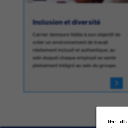
Inclusion et diversité
Carrier demeure fidèle à son objectif de
créer un environnement de travail
réellement inclusif et authentique, au
au
sein duquel chaque employé se sente
pleinement intégré au sein du groupe.
Nous utilis