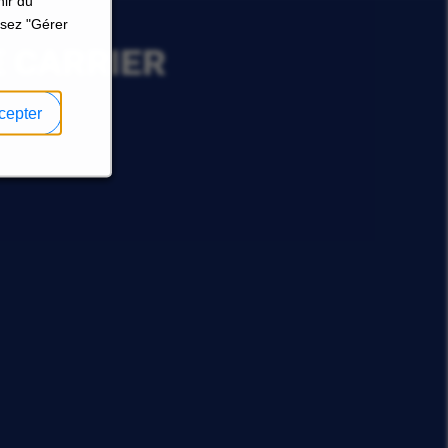
nir du
ssez "Gérer
E CARRIER
cepter