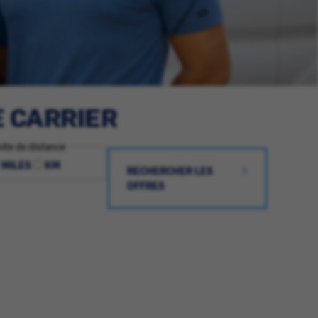
E CARRIER
ite de distance
MILES
KM
RECHERCHER LES
OFFRES