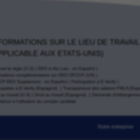
FORMATIONS SUR LE LIEU DE TRAVAIL
PPLICABLE AUX ETATS-UNIS)
st la règle (U.S)
EEO is the Law - en Español
rmations complémentaires sur EEO OFCCP (US)
P EEO Supplement - en Español
Participation à E-Verify
cipation à E-Verify (Espagnol)
Transparence des salaires FMLA (Esp
 au travail (U.S)
Droit au travail (Espagnol)
Demande d'hébergemen
tance à l'utlisation du compte candidat
Notre entreprise