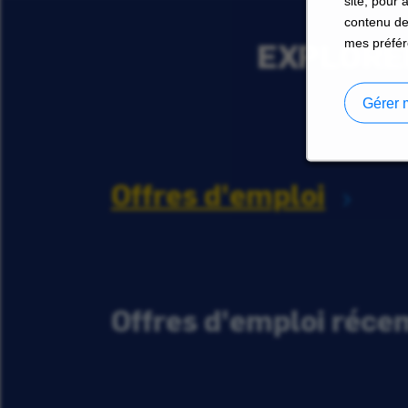
site, pour 
contenu de
EXPLORER
mes préfér
Gérer 
Offres d'emploi
Offres d'emploi réc