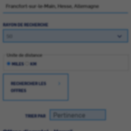
RAYON DE RECHERCHE
Unite de distance
MILES
KM
RECHERCHER LES
OFFRES
TRIER PAR