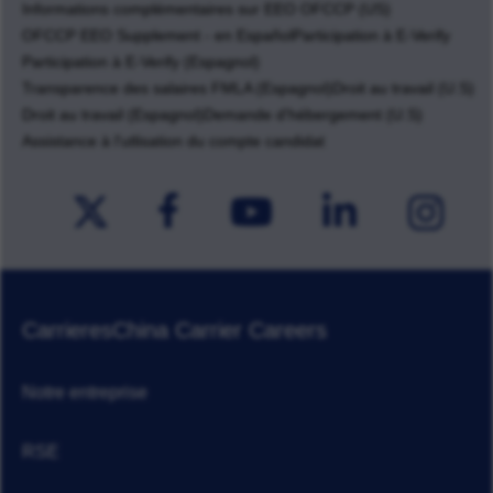
Informations complémentaires sur EEO OFCCP (US)
OFCCP EEO Supplement - en Español
Participation à E-Verify
Participation à E-Verify (Espagnol)
Transparence des salaires FMLA (Espagnol)
Droit au travail (U.S)
Droit au travail (Espagnol)
Demande d'hébergement (U.S)
Assistance à l'utlisation du compte candidat
Carrieres
China Carrier Careers
Notre entreprise
RSE