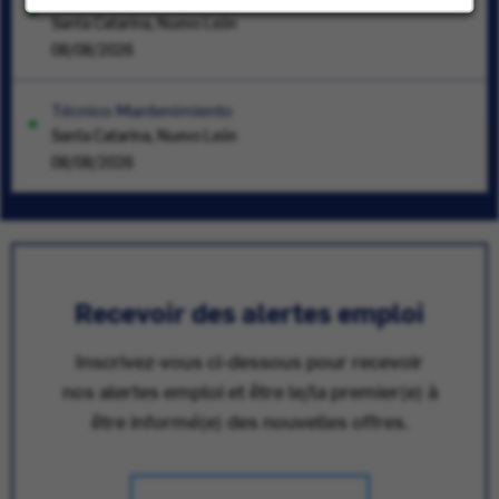
Santa Catarina, Nuevo León
08/08/2026
Técnico Mantenimiento
Santa Catarina, Nuevo León
08/08/2026
Recevoir des alertes emploi
Inscrivez-vous ci-dessous pour recevoir
nos alertes emploi et être le/la premier(e) à
être informé(e) des nouvelles offres.