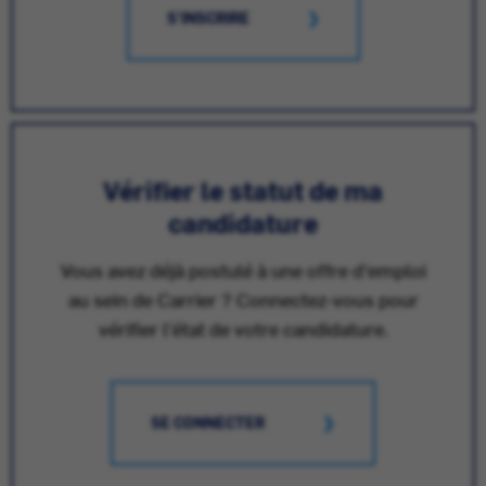
S'INSCRIRE
Vérifier le statut de ma
candidature
Vous avez déjà postulé à une offre d'emploi
au sein de Carrier ? Connectez-vous pour
vérifier l'état de votre candidature.
SE CONNECTER