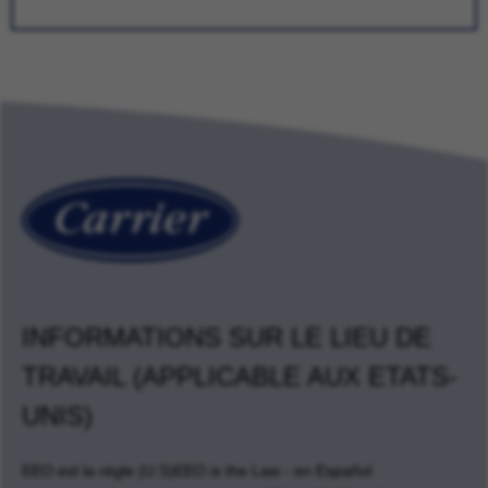
INFORMATIONS SUR LE LIEU DE
TRAVAIL (APPLICABLE AUX ETATS-
UNIS)
EEO est la règle (U.S)
EEO is the Law - en Español