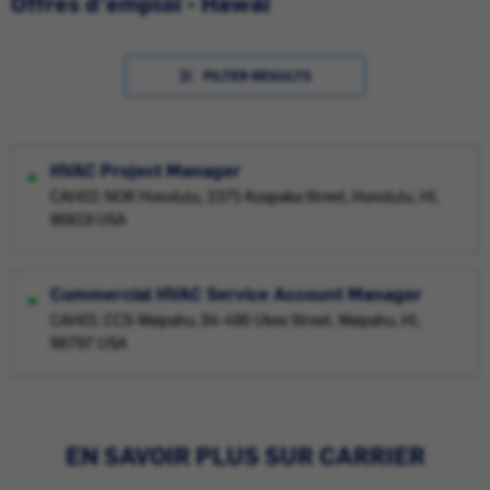
Offres d'emploi - Hawaï
FILTER RESULTS
HVAC Project Manager
CAH02: NOR Honolulu, 3375 Koapaka Street, Honolulu, HI,
96819 USA
Commercial HVAC Service Account Manager
CAH01: CCS-Waipahu, 94-496 Ukee Street, Waipahu, HI,
96797 USA
EN SAVOIR PLUS SUR CARRIER