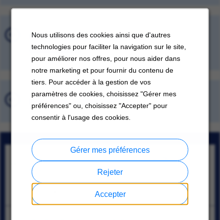
Offres d'emploi récemment
Nous utilisons des cookies ainsi que d'autres
consultées
technologies pour faciliter la navigation sur le site,
pour améliorer nos offres, pour nous aider dans
notre marketing et pour fournir du contenu de
tiers. Pour accéder à la gestion de vos
paramètres de cookies, choisissez "Gérer mes
Emplois sauvegardés
préférences" ou, choisissez "Accepter" pour
consentir à l'usage des cookies.
Gérer mes préférences
HVAC Service Engineer- alle regio's van Nederland -
Carrier
Rejeter
;
07/10/2026
Accepter
Lider de manufactura y mantenimiento (prensas)