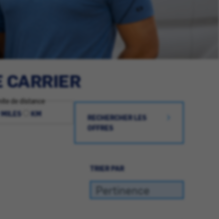
E CARRIER
ite de distance
MILES
KM
RECHERCHER LES
OFFRES
TRIER PAR