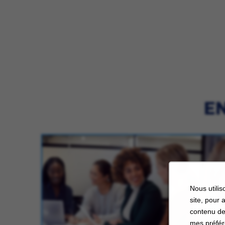
EN
Nous utilis
site, pour 
contenu de
mes préfér