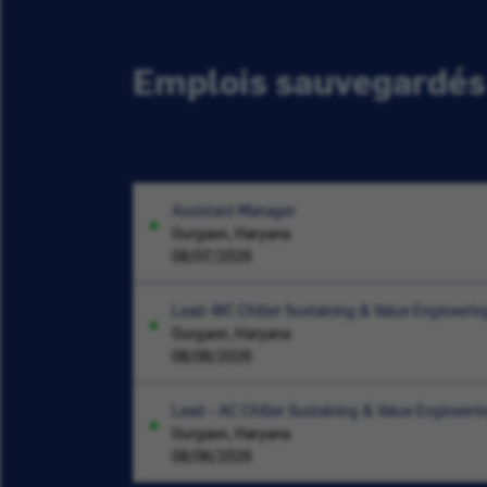
Emplois sauvegardés
Assistant Manager
Gurgaon, Haryana
08/07/2026
Lead–WC Chiller Sustaining & Value Engineerin
Gurgaon, Haryana
08/06/2026
Lead – AC Chiller Sustaining & Value Engineeri
Gurgaon, Haryana
08/06/2026