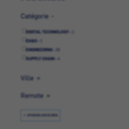
Catégorie
DIGITAL TECHNOLOGY -
1
EH&S -
1
ENGINEERING -
16
SUPPLY CHAIN -
4
Ville
Remote
EFFACER LES FILTRES