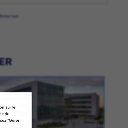
fficher tout
IER
on sur le
nir du
ssez "Gérer