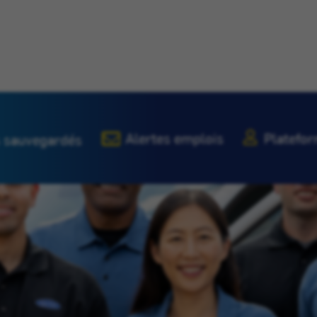
Alertes emplois
Platefor
 sauvegardés