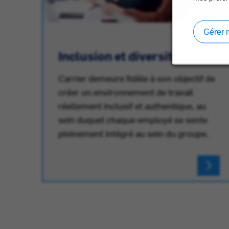
Gérer 
Inclusion et diversité
Carrier demeure fidèle à son objectif de
créer un environnement de travail
réellement inclusif et authentique, au
au
sein duquel chaque employé se sente
pleinement intégré au sein du groupe.