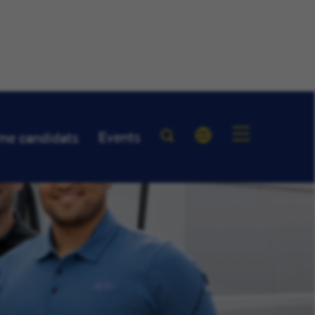
Events
me candidats