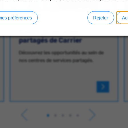
mes préférences
Rejeter
Ac
Centre de services
partagés de Carrier
Découvrez les opportunités au sein de
nos centres de services partagés.