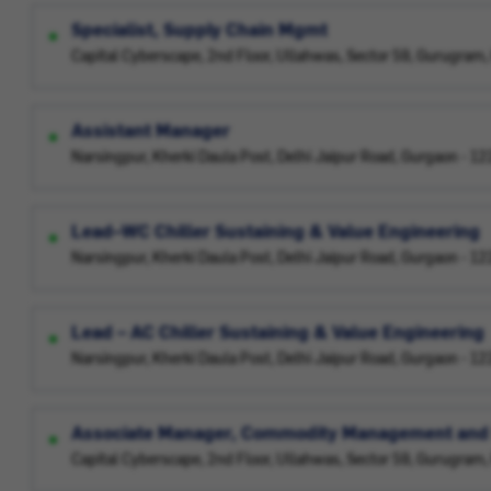
Specialist, Supply Chain Mgmt
Capital Cyberscape, 2nd Floor, Ullahwas, Sector 59, Gurugram
Assistant Manager
Narsingpur, Kherki Daula Post, Delhi Jaipur Road, Gurgaon - 12
Lead–WC Chiller Sustaining & Value Engineering
Narsingpur, Kherki Daula Post, Delhi Jaipur Road, Gurgaon - 12
Lead – AC Chiller Sustaining & Value Engineering
Narsingpur, Kherki Daula Post, Delhi Jaipur Road, Gurgaon - 12
Associate Manager, Commodity Management and
Capital Cyberscape, 2nd Floor, Ullahwas, Sector 59, Gurugram