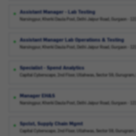
Assistant Manager - Lab Testing
Narsingpur, Kherki Daula Post, Delhi Jaipur Road, Gurgaon - 12
Assistant Manager Lab Operations & Testing
Narsingpur, Kherki Daula Post, Delhi Jaipur Road, Gurgaon - 12
Specialist - Spend Analytics
Capital Cyberscape, 2nd Floor, Ullahwas, Sector 59, Gurugram
Manager EH&S
Narsingpur, Kherki Daula Post, Delhi Jaipur Road, Gurgaon - 12
Spclst, Supply Chain Mgmt
Capital Cyberscape, 2nd Floor, Ullahwas, Sector 59, Gurugram