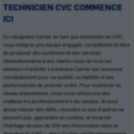
TECHNICIEN CVC COMMENCE
ICI
En rejoignant Carrier en tant que technicien·ne CVC,
vous intégrez une équipe engagée, compétente et fière
de proposer des systèmes et des services
révolutionnaires à des clients issus de tous les
secteurs d’activité. La marque Carrier est reconnue
mondialement pour sa qualité, sa fiabilité et ses
performances de premier ordre. Pour maintenir ce
niveau d’excellence, nous nous entourons des
meilleur·e·s professionnel·le·s du secteur. Si vous
aimez relever des défis, résoudre ce que d’autres ne
peuvent pas, apprendre en continu, et incarner
l’héritage de plus de 100 ans d’innovation dans le
domaine du CVC — alors Carrier est l’environnement