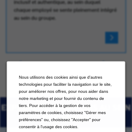
inclusif et authentique, au sein duquel
chaque employé se sente pleinement intégré
au sein du groupe.
Nous utilisons des cookies ainsi que d'autres
technologies pour faciliter la navigation sur le site,
pour améliorer nos offres, pour nous aider dans
notre marketing et pour fournir du contenu de
EXPLORER LES EMPLOIS AU SEIN
tiers. Pour accéder à la gestion de vos
paramètres de cookies, choisissez "Gérer mes
DE CARRIER
préférences" ou, choisissez "Accepter" pour
consentir à l'usage des cookies.