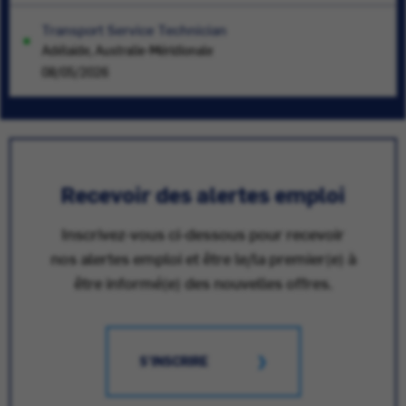
Transport Service Technician
Adélaïde, Australie-Méridionale
08/05/2026
Recevoir des alertes emploi
Inscrivez-vous ci-dessous pour recevoir
nos alertes emploi et être le/la premier(e) à
être informé(e) des nouvelles offres.
S'INSCRIRE