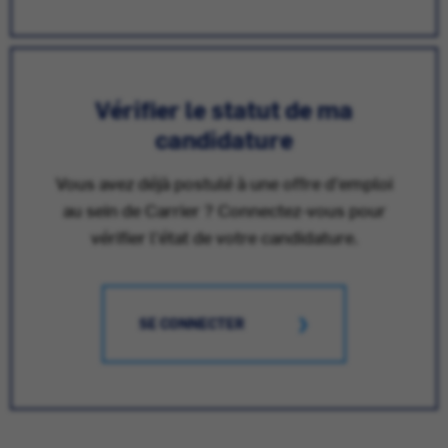
Vérifier le statut de ma
candidature
Vous avez déjà postulé à une offre d'emploi
au sein de Carrier ? Connectez-vous pour
vérifier l'état de votre candidature.
SE CONNECTER