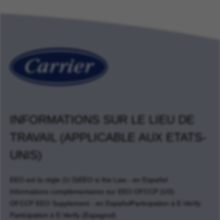
INFORMATIONS SUR LE LIEU DE
TRAVAIL (APPLICABLE AUX ETATS-
UNIS)
EEO est la règle (U.S)
EEO is the Law - en Español
Informations complémentaires sur EEO OFCCP (US)
OFCCP EEO Supplement - en Español
Participation à E-Verify
Participation à E-Verify (Espagnol)