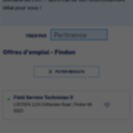
idéal pour vous !
TRIER PAR
Offres d'emploi - Findon
FILTER RESULTS
Field Service Technician II
LOC7074 :1/24 Crittenden Road , Findon SA
5023