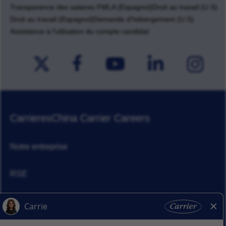
Transparence des salaires FMLA (Espagnol)
Droit au travail (U.S)
Droit au travail (Espagnol)
Demande d'hébergement (U.S)
Assistance à l'utlisation du compte candidat
Carrieres
China Carrier Careers
Notre entreprise
RSE
Actualités