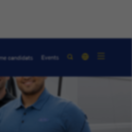
Events
me candidats