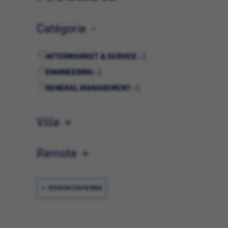
Catégorie
AFTERMARKET & SERVICE -
1
ENGINEERING -
1
GENERAL MANAGEMENT -
1
Ville
Remote
EFFACER LES FILTRES