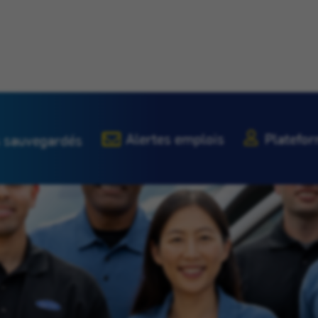
Alertes emplois
Platefor
 sauvegardés