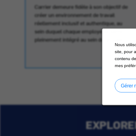
Carrier demeure fidèle à son objectif de
créer un environnement de travail
réellement inclusif et authentique, au
au
sein duquel chaque employé se sente
pleinement intégré au sein du groupe.
Nous utilis
site, pour 
contenu de
mes préfér
Gérer 
EXPLORER