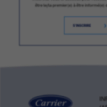
être le/la premier(e) à être informé(e) 
S'INSCRIRE
IN