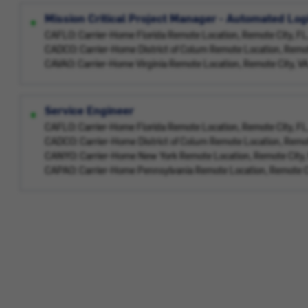
Mission Critical Project Manager - Automated Log
CAFLO: Carrier-Home Florida Remote Location, Remote City, F
CADCO: Carrier-Home District of Colum Remote Location, Remo
CAVAO: Carrier-Home Virginia Remote Location, Remote City, V
Service Engineer
CAFLO: Carrier-Home Florida Remote Location, Remote City, F
CADCO: Carrier-Home District of Colum Remote Location, Remo
CANYO: Carrier-Home New York Remote Location, Remote City,
CAPAO: Carrier-Home Pennsylvania Remote Location, Remote C