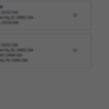
ic
L, 33412 USA
te City, DC, 20001 USA
A, 23219 USA
L, 33412 USA
te City, DC, 20001 USA
 NY, 13088 USA
ity, PA, 15001 USA