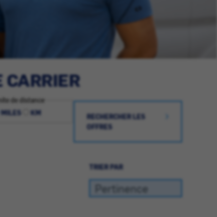
E CARRIER
ite de distance
MILES
KM
RECHERCHER LES
OFFRES
TRIER PAR