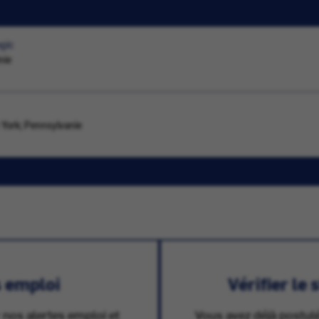
ogic
nie
w York; Pennsylvanie
s emploi
Vérifier le
 nos alertes emploi et
Vous avez déjà postulé