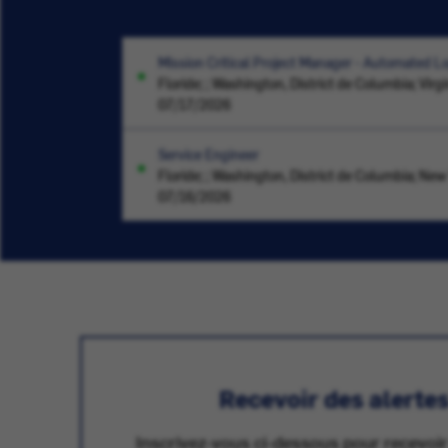
Mission Critical Project Manager - Automated L
Floride; ; Washington, District de Columbia; Virgi
07/17/2026
Service Engineer
Floride; ; Washington, District de Columbia; Ne
07/16/2026
Recevoir des alerte
Inscrivez-vous ci-dessous pour recevoir