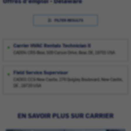
Offres d'emploi - Delaware
FILTER RESULTS
Carrier HVAC Rentals Technician II
CAD04: CRS-Bear, 500 Carson Drive, Bear, DE, 19701 USA
Field Service Supervisor
CAD03: CCS-New Castle, 276 Quigley Boulevard, New Castle,
DE , 19720 USA
EN SAVOIR PLUS SUR CARRIER