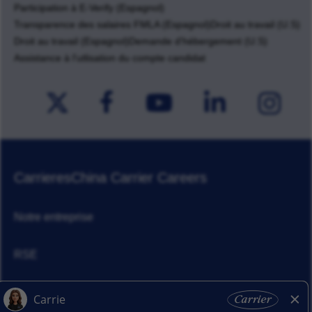
Participation à E-Verify (Espagnol)
Transparence des salaires FMLA (Espagnol)
Droit au travail (U.S)
Droit au travail (Espagnol)
Demande d'hébergement (U.S)
Assistance à l'utlisation du compte candidat
Carrieres
China Carrier Careers
Notre entreprise
RSE
Actualités