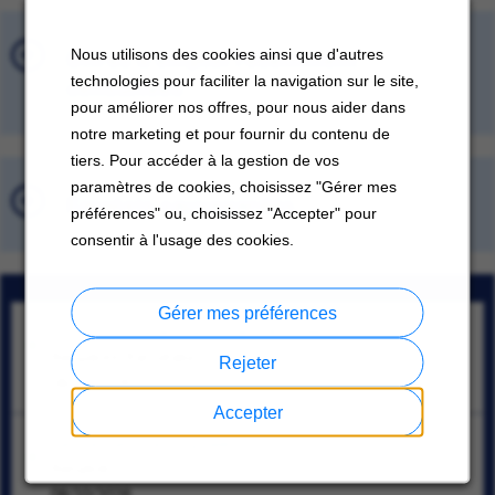
Offres d'emploi récemment
Nous utilisons des cookies ainsi que d'autres
technologies pour faciliter la navigation sur le site,
consultées
pour améliorer nos offres, pour nous aider dans
notre marketing et pour fournir du contenu de
tiers. Pour accéder à la gestion de vos
paramètres de cookies, choisissez "Gérer mes
Emplois sauvegardés
préférences" ou, choisissez "Accepter" pour
consentir à l'usage des cookies.
Gérer mes préférences
OTC Functional Consultant/Architect
Bangalore, Karnataka
Rejeter
08/10/2026
Accepter
Senior Service Engineer
Bangkok
08/10/2026