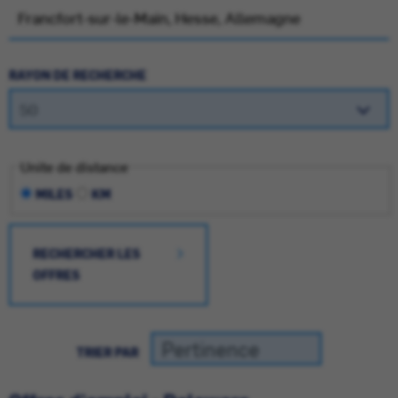
RAYON DE RECHERCHE
Unite de distance
MILES
KM
RECHERCHER LES
OFFRES
TRIER PAR