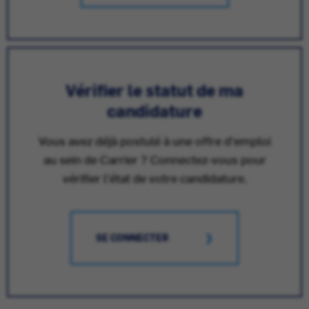
Vérifier le statut de ma
candidature
Vous avez déjà postulé à une offre d'emploi
au sein de Carrier ? Connectez-vous pour
vérifier l'état de votre candidature.
SE CONNECTER