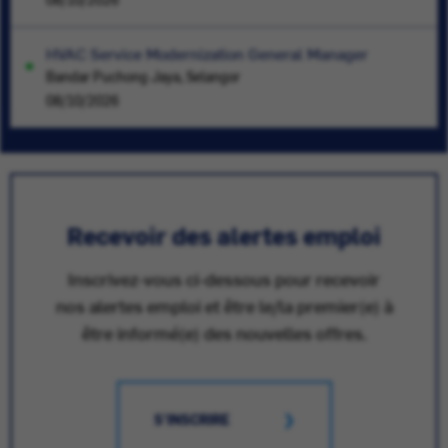
HVAC Service Modernization General Manager
Bandar Puchong Jaya, Selangor
08/10/2026
Recevoir des alertes emploi
Inscrivez-vous ci-dessous pour recevoir
nos alertes emploi et être le/la premier(e) à
être informé(e) des nouvelles offres.
S'INSCRIRE