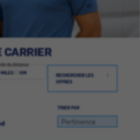
E CARRIER
ite de distance
MILES
KM
RECHERCHER LES
OFFRES
TRIER PAR
nd