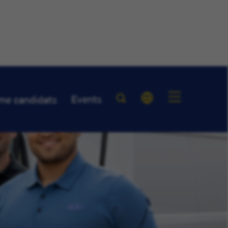
Events
me candidats