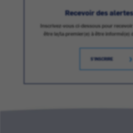
Recevoir des alerte
Inscrivez-vous ci-dessous pour recevoir
être le/la premier(e) à être informé(e) 
S'INSCRIRE