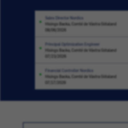
Sales Director Nordics
Hisings Backa, Comté de Västra Götaland
08/06/2026
Principal Optimization Engineer
Hisings Backa, Comté de Västra Götaland
07/23/2026
Financial Controller Nordics
Hisings Backa, Comté de Västra Götaland
07/17/2026