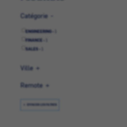
Catégorie
ENGINEERING -
1
FINANCE -
1
SALES -
1
Ville
Remote
EFFACER LES FILTRES