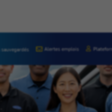
Alertes emplois
Platefor
 sauvegardés