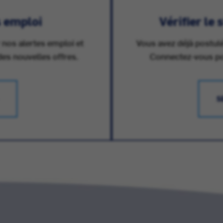
s emploi
Vérifier le
 nos alertes emploi et
Vous avez déjà postulé
des nouvelles offres.
Connectez-vous pour
S