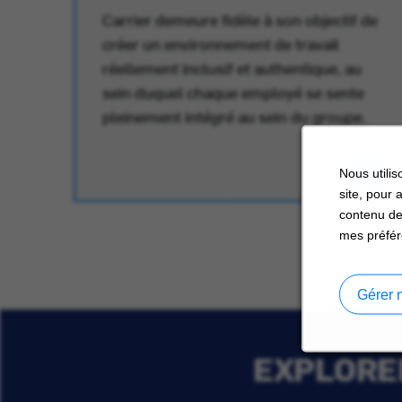
Carrier demeure fidèle à son objectif de
créer un environnement de travail
réellement inclusif et authentique, au
au
sein duquel chaque employé se sente
pleinement intégré au sein du groupe.
Nous utilis
site, pour 
contenu de
mes préfér
Gérer 
EXPLORER