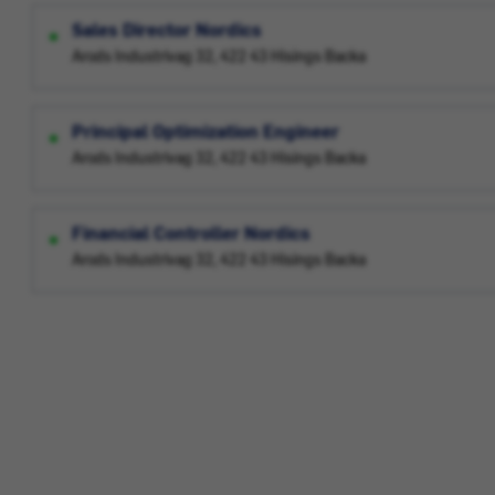
Sales Director Nordics
Arods Industrivag 32, 422 43 Hisings Backa
Principal Optimization Engineer
Arods Industrivag 32, 422 43 Hisings Backa
Financial Controller Nordics
Arods Industrivag 32, 422 43 Hisings Backa