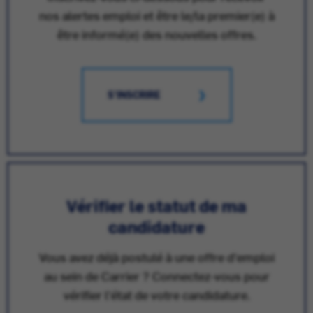
nos alertes emploi et être le/la premier(e) à
être informé(e) des nouvelles offres.
S'INSCRIRE
Vérifier le statut de ma
candidature
Vous avez déjà postulé à une offre d'emploi
au sein de Carrier ? Connectez-vous pour
vérifier l'état de votre candidature.