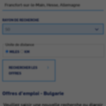
RAYON DE RECHERCHE
Unite de distance
MILES
KM
RECHERCHER LES
OFFRES
Offres d'emploi - Bulgarie
Veuillez saisir une nouvelle recherche ou élargir