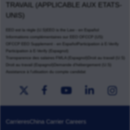
TRAVAIL (APPLICABLE AUX ETATS-
UNIS)
EEO est la règle (U.S)
EEO is the Law - en Español
Informations complémentaires sur EEO OFCCP (US)
OFCCP EEO Supplement - en Español
Participation à E-Verify
Participation à E-Verify (Espagnol)
Transparence des salaires FMLA (Espagnol)
Droit au travail (U.S)
Droit au travail (Espagnol)
Demande d'hébergement (U.S)
Assistance à l'utlisation du compte candidat
Carrieres
China Carrier Careers