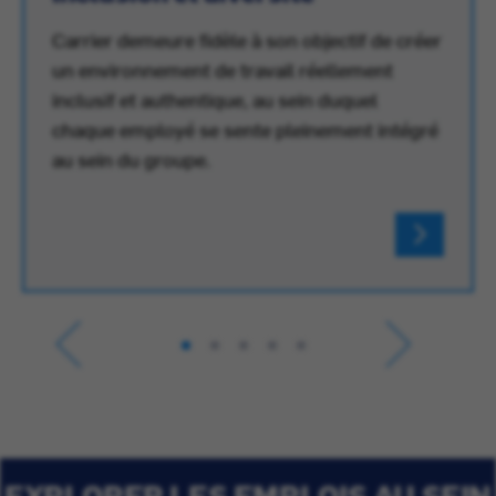
Carrier demeure fidèle à son objectif de créer
un environnement de travail réellement
inclusif et authentique, au sein duquel
chaque employé se sente pleinement intégré
au sein du groupe.
EXPLORER LES EMPLOIS AU SEIN