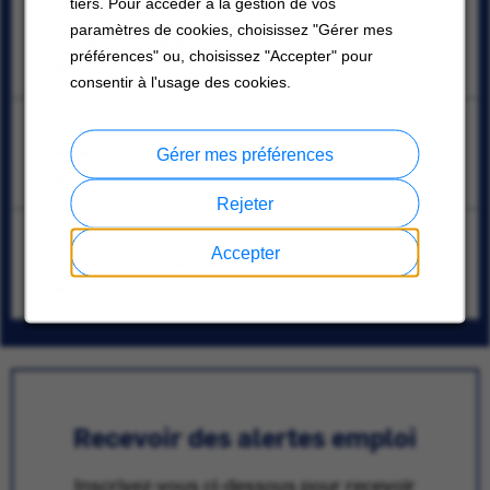
tiers. Pour accéder à la gestion de vos
OTC Functional Consultant/Architect
paramètres de cookies, choisissez "Gérer mes
Bangalore, Karnataka
préférences" ou, choisissez "Accepter" pour
08/10/2026
consentir à l'usage des cookies.
Senior Service Engineer
Bangkok
Gérer mes préférences
08/10/2026
Rejeter
HVAC Service Modernization General Manager
Accepter
Bandar Puchong Jaya, Selangor
08/10/2026
Recevoir des alertes emploi
Inscrivez-vous ci-dessous pour recevoir