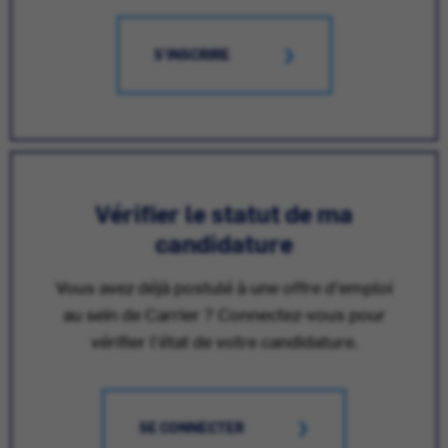
S'INSCRIRE
Vérifier le statut de ma
candidature
Vous avez déjà postulé à une offre d'emploi
au sein de Carrier ? Connectez-vous pour
vérifier l'état de votre candidature.
SE CONNECTER