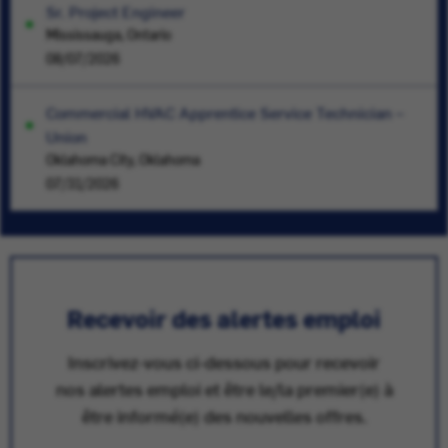
Sr. Project Engineer
Mississauga, Ontario
08/07/2026
Commercial HVAC Apprentice Service Technician –
Union
Oklahoma City, Oklahoma
07/31/2026
Recevoir des alertes emploi
Inscrivez-vous ci-dessous pour recevoir
nos alertes emploi et être le/la premier(e) à
être informé(e) des nouvelles offres.