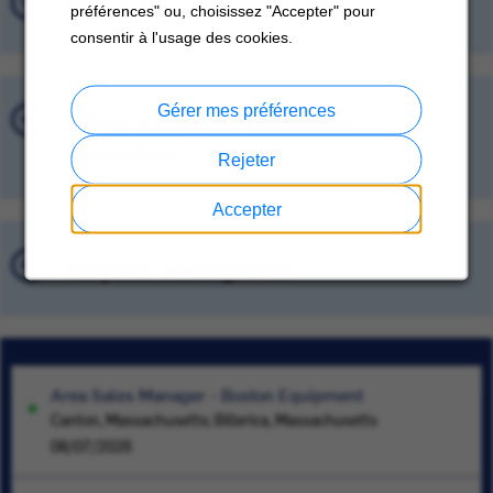
Offres d'emploi
préférences" ou, choisissez "Accepter" pour
consentir à l'usage des cookies.
Gérer mes préférences
Offres d'emploi récemment
consultées
Rejeter
Accepter
Emplois sauvegardés
Area Sales Manager - Boston Equipment
Canton, Massachusetts; Billerica, Massachusetts
08/07/2026