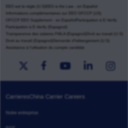
EEO est la règle (U.S)
EEO is the Law - en Español
Informations complémentaires sur EEO OFCCP (US)
OFCCP EEO Supplement - en Español
Participation à E-Verify
Participation à E-Verify (Espagnol)
Transparence des salaires FMLA (Espagnol)
Droit au travail (U.S)
Droit au travail (Espagnol)
Demande d'hébergement (U.S)
Assistance à l'utlisation du compte candidat
Carrieres
China Carrier Careers
Notre entreprise