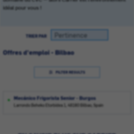
idéal pour vous !
TRIER PAR
Offres d'emploi - Bilbao
FILTER RESULTS
Mecánico Frigorista Senior - Burgos
Larrondo Beheko Etorbidea 1, 48180 Bilbao, Spain