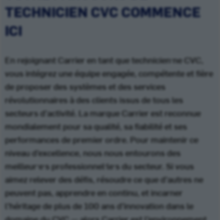
TECHNICIEN CVC COMMENCE
ICI
En rejoignant Carrier en tant que technicien·ne CVC,
vous intégrez une équipe engagée, compétente et fière
de proposer des systèmes et des services
révolutionnaires à des clients issus de tous les
secteurs d’activité. La marque Carrier est reconnue
mondialement pour sa qualité, sa fiabilité et ses
performances de premier ordre. Pour maintenir ce
niveau d’excellence, nous nous entourons des
meilleur·e·s professionnel·le·s du secteur. Si vous
aimez relever des défis, résoudre ce que d’autres ne
peuvent pas, apprendre en continu, et incarner
l’héritage de plus de 100 ans d’innovation dans le
domaine du CVC — alors Carrier est l’environnement