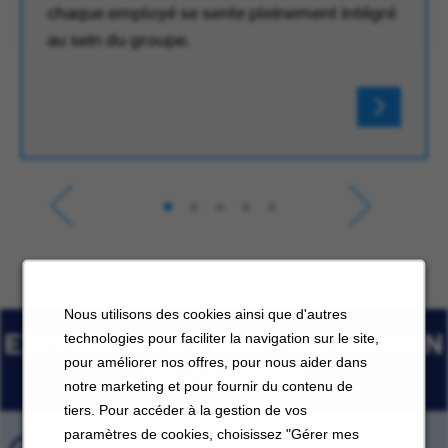
chaque employé se sente pleinement intégré
au sein du groupe.
Nous utilisons des cookies ainsi que d'autres
EXPLORER LES EMPLOIS AU SEIN
technologies pour faciliter la navigation sur le site,
pour améliorer nos offres, pour nous aider dans
DE CARRIER
notre marketing et pour fournir du contenu de
tiers. Pour accéder à la gestion de vos
paramètres de cookies, choisissez "Gérer mes