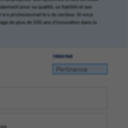
lement pour sa qualité, sa fiabilité et ses
e·s professionnel·le·s du secteur. Si vous
tage de plus de 100 ans d’innovation dans le
TRIER PAR
alia