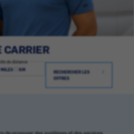
E CARRIER
ite de distance
MILES
KM
RECHERCHER LES
OFFRES
ère de proposer des systèmes et des services