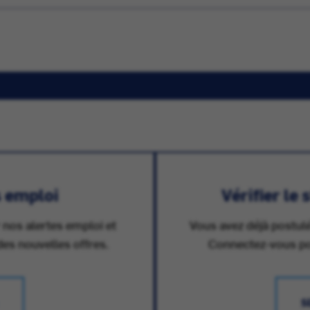
s emploi
Vérifier le
 nos alertes emploi et
Vous avez déjà postulé
des nouvelles offres.
Connectez-vous pour
S