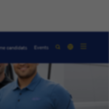
Events
me candidats