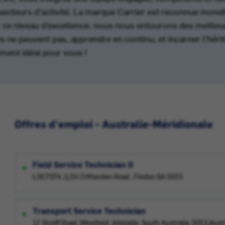
 secteurs d’activité. La marque Carrier est reconnue mondia
ce niveau d’excellence, nous nous entourons des meilleur·
s ne peuvent pas, apprendre en continu, et incarner l’héri
ment idéal pour vous !
Offres d'emploi - Australie-Méridionale
Field Service Technician II
LOC7074 :1/24 Crittenden Road , Findon SA 5023
Transport Service Technician
17 Streiff Road, Wingfield, Adelaide, South Australia, 5013,Austr