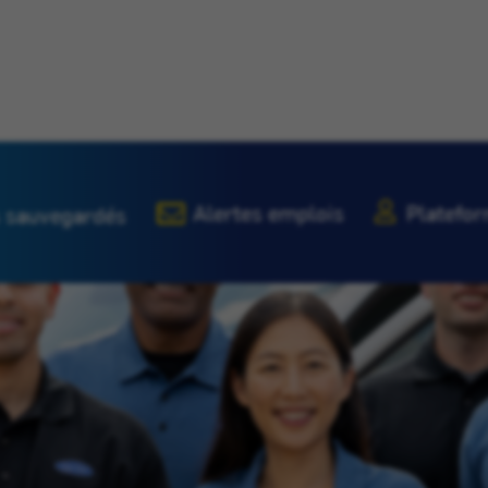
Alertes emplois
Platefor
 sauvegardés