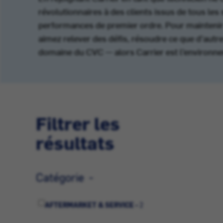
révolutionnaires à des clients issus de tous les
performances de premier ordre. Pour maintenir 
aimez relever des défis, résoudre ce que d’autre
domaine du CVC — alors Carrier est l’environne
Filtrer les
résultats
Catégorie
AFTERMARKET & SERVICE -
2