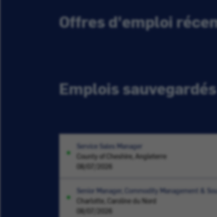
Offres d'emploi réc
Emplois sauvegardés
Service Sales Manager
County of Cheshire, Angleterre
08/07/2026
Senior Manager, Commodity Management & Sou
Charlotte, Caroline du Nord
08/07/2026