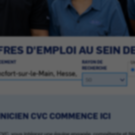
RES D'EMPLOI AU SEIN D
CEMENT
RAYON DE
Un
RECHERCHE
NICIEN CVC COMMENCE ICI
e CVC, vous intégrez une équipe engagée, compétente et fi