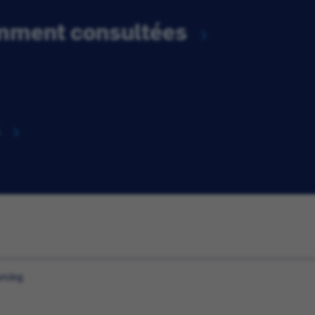
emment consultées
rcing