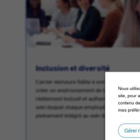
Inclusion et diversité
Carrier demeure fidèle à son objectif de
Nous utilis
créer un environnement de travail
site, pour 
réellement inclusif et authentique, au
au
contenu de
sein duquel chaque employé se sente
mes préfér
pleinement intégré au sein du groupe.
Gérer 