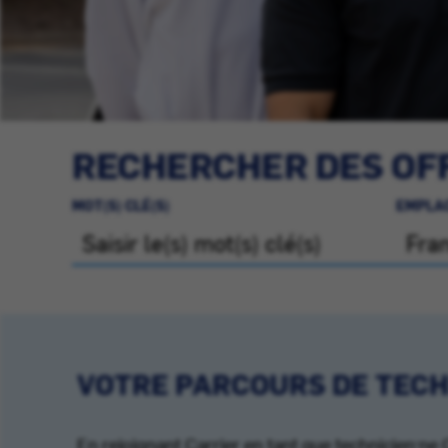
RECHERCHER DES OFF
MOT(S) CLÉ(S)
EMPLA
VOTRE PARCOURS DE TECH
En rejoignant Carrier en tant que technicien·n