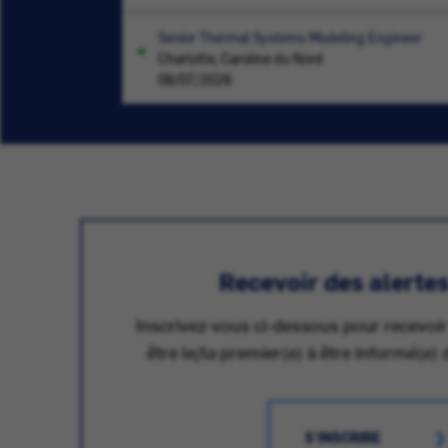
Senior Thermal Systems Modeling Engineer
Charlotte, Caroline du Nord
08/07/2026
Recevoir des alerte
Inscrivez-vous ci-dessous pour recevoir
être le/la premier(e) à être informé(e) 
S'INSCRIRE