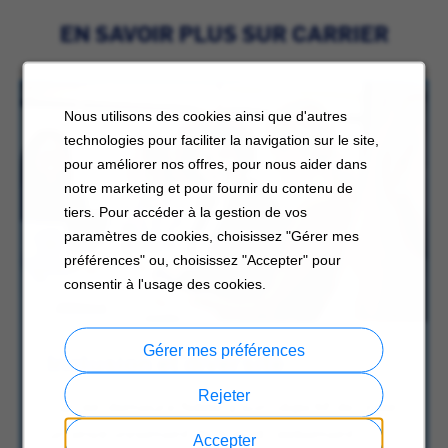
EN SAVOIR PLUS SUR CARRIER
Nous utilisons des cookies ainsi que d'autres
technologies pour faciliter la navigation sur le site,
pour améliorer nos offres, pour nous aider dans
notre marketing et pour fournir du contenu de
tiers. Pour accéder à la gestion de vos
paramètres de cookies, choisissez "Gérer mes
préférences" ou, choisissez "Accepter" pour
consentir à l'usage des cookies.
Gérer mes préférences
Inclusion et diversité
Rejeter
Carrier demeure fidèle à son objectif de créer
un environnement de travail réellement
Accepter