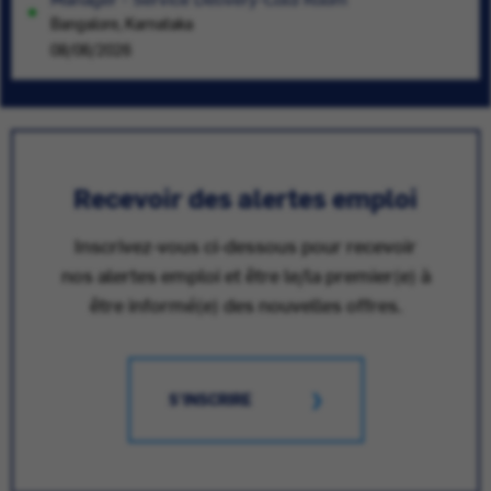
Bangalore, Karnataka
08/06/2026
Recevoir des alertes emploi
Inscrivez-vous ci-dessous pour recevoir
nos alertes emploi et être le/la premier(e) à
être informé(e) des nouvelles offres.
S'INSCRIRE