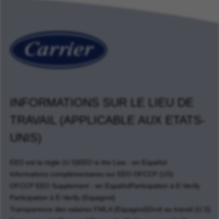
INFORMATIONS SUR LE LIEU DE
TRAVAIL (APPLICABLE AUX ETATS-
UNIS)
EEO est la règle (U.S)
EEO is the Law - en Español
Informations complémentaires sur EEO OFCCP (US)
OFCCP EEO Supplement - en Español
Participation à E-Verify
Participation à E-Verify (Espagnol)
Transparence des salaires FMLA (Espagnol)
Droit au travail (U.S)