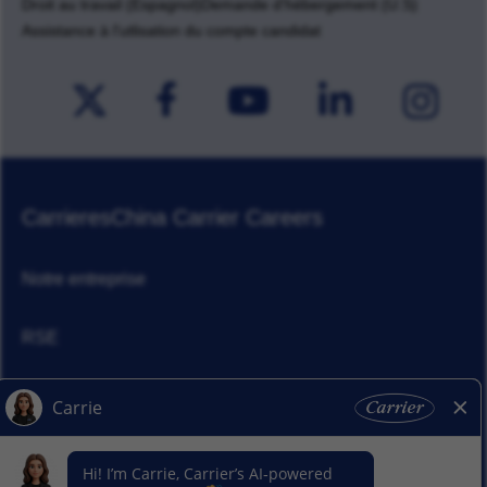
Droit au travail (Espagnol)
Demande d'hébergement (U.S)
Assistance à l'utlisation du compte candidat
Carrieres
China Carrier Careers
Notre entreprise
RSE
Actualités
Nos activitiés