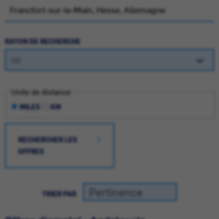
RAYON DE RECHERCHE
Unite de distance
MILES
KM
RECHERCHER LES
OFFRES
TRIER PAR