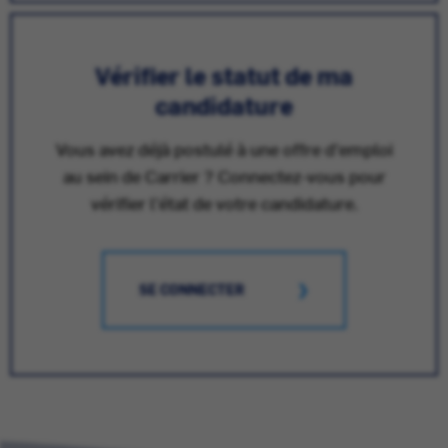
Vérifier le statut de ma
candidature
Vous avez déjà postulé à une offre d'emploi
au sein de Carrier ? Connectez-vous pour
vérifier l'état de votre candidature.
SE CONNECTER