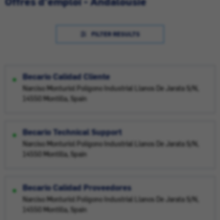
Offres d'emploi - Andalousie
FILTER RESULTS
Becario Calidad Cliente
Narciso Monturiol Poligono Industrial Llanos De Jarata S/N,
14550 Montilla, Spain
Becario Technical Support
Narciso Monturiol Poligono Industrial Llanos De Jarata S/N,
14550 Montilla, Spain
Becario Calidad Proveedores
Narciso Monturiol Poligono Industrial Llanos De Jarata S/N,
14550 Montilla, Spain