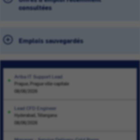
consultées
Emplois sauvegardés
Ariba IT Support Lead
Prague, Prague ville-capitale
08/06/2026
Lead CFD Engineer
Hyderabad, Télangana
08/06/2026
Manager - Service Delivery-Cold Room