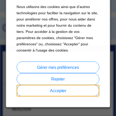
consultées
Nous utilisons des cookies ainsi que d'autres
technologies pour faciliter la navigation sur le site,
pour améliorer nos offres, pour nous aider dans
notre marketing et pour fournir du contenu de
Emplois sauvegardés
tiers. Pour accéder à la gestion de vos
paramètres de cookies, choisissez "Gérer mes
préférences" ou, choisissez "Accepter" pour
consentir à l'usage des cookies.
Vertriebsgeneralist (m/w/d) Service Sales
Deutschschweiz Ost/West
Gérer mes préférences
Spreitenbach, Canton d’Argovie
08/06/2026
Rejeter
Verkaufsberater*in (m/w/d) - Luzern / Nidwalden /
Accepter
Obwalden / Uri
Spreitenbach, Canton d’Argovie;
08/03/2026