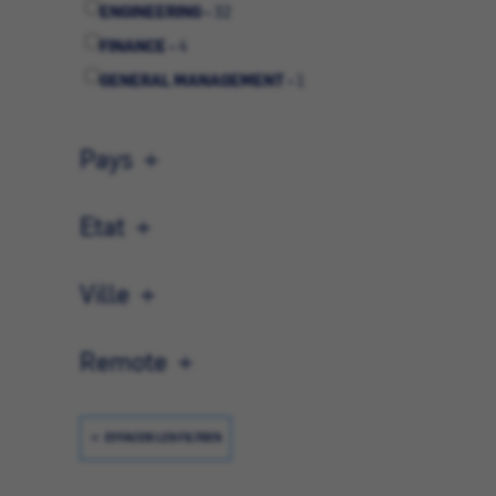
ENGINEERING -
32
FINANCE -
4
GENERAL MANAGEMENT -
1
MARKETING & COMMUNICATIONS -
8
OPERATIONS -
23
Pays
QUALITÉ -
3
SALES -
10
Etat
STRATEGIC PLANNING -
2
Ville
SUPPLY CHAIN -
16
Remote
EFFACER LES FILTRES