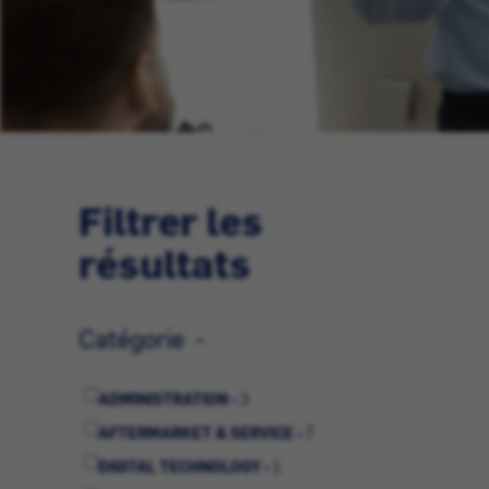
Filtrer les
résultats
Catégorie
ADMINISTRATION -
3
AFTERMARKET & SERVICE -
7
DIGITAL TECHNOLOGY -
1