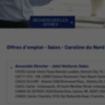
RECHERCHER LES
OFFRES
Offres d'emploi - Sales - Caroline du Nord
Associate Director - Joint Ventures Sales
CATXO: Carrier-Home Texas Remote Location, Remote City, TX
CAF77: CCS - CIB, 13995 Pasteur Boulevard, Palm Beach Gard
CAG23: DLS VRF- Atlanta 3300 Riverwood Pkwy , Atlanta, GA,
CAI22: Carrier - Indianapolis, 30 South Meridian Street, Indiana
CAM30: SC DETROIT, 8100 Ronda Drive, Canton, MI, 48187 US
CAN03: Carrier-Charlotte, 9701 Old Statesville Road, Charlott