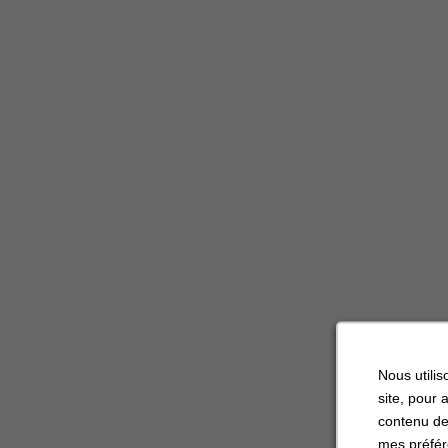
Nous utilis
site, pour 
contenu de
mes préfér