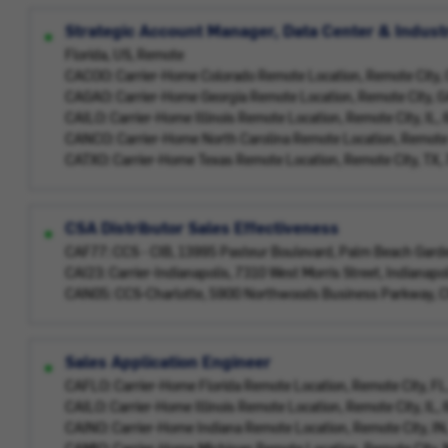
Strategic Account Manager, Data Center & Industr
Florida, US, Remote
CACOO: Carrier-Home Colorado Remote Location, Remote City,
CAGAO: Carrier-Home Georgia Remote Location, Remote City, 
CAILO: Carrier-Home Illinois Remote Location, Remote City, IL
CANCO: Carrier-Home North Carolina Remote Location, Remote
CATXO: Carrier-Home Texas Remote Location, Remote City, TX
CSA Distributor Sales Effectiveness
CAF77: CCS - CIB, 13995 Pasteur Boulevard, Palm Beach Gard
CAI23: Carrier-Indianapolis, 7310 West Morris Street, Indianapo
CAN05: CCS-Charlotte, 5900 Northwoods Business Parkway, C
Sales Application Engineer
CAFLO: Carrier-Home Florida Remote Location, Remote City, F
CAILO: Carrier-Home Illinois Remote Location, Remote City, IL
CAINO: Carrier-Home Indiana Remote Location, Remote City, I