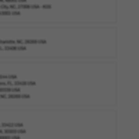
 MI, 48001 USA
 City, NC, 27006 USA - KGS
 43001 USA
harlotte, NC, 28269 USA
 FL, 33406 USA
30144 USA
ens, FL, 33418 USA
 30339 USA
e, NC, 28269 USA
L, 33412 USA
GA, 30303 USA
, 60001 USA