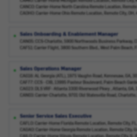
CAMIO: Carrier-Home Michigan Remote Location, Remote City,
CANCO: Carrier-Home North Carolina Remote Location, Remote
CAOHO: Carrier-Home Ohio Remote Location, Remote City, OH,
Sales Onboarding & Enablement Manager
CAN05: CCS-Charlotte, 5900 Northwoods Business Parkway, C
CAF51: Carrier Flight, 3800 Southern Blvd., West Palm Beach,
Sales Operations Manager
CAG16: AL Georgia (ATL), 1975 Vaughn Road, Kennesaw, GA, 
CAF77: CCS - CIB, 13995 Pasteur Boulevard, Palm Beach Gard
CAG23: DLS VRF- Atlanta 3300 Riverwood Pkwy , Atlanta, GA,
CAN03: Carrier-Charlotte, 9701 Old Statesville Road, Charlott
Senior Service Sales Executive
CAFLO: Carrier-Home Florida Remote Location, Remote City, F
CAGAO: Carrier-Home Georgia Remote Location, Remote City, 
CAILO: Carrier-Home Illinois Remote Location, Remote City, IL