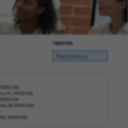
TRIER PAR
, 75001 USA
ens, FL, 33418 USA
 30339 USA
polis, IN, 46204 USA
A
e, NC, 28269 USA