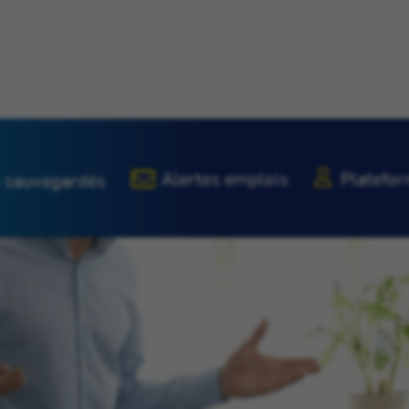
Alertes emplois
Platefor
 sauvegardés