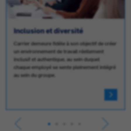
Inclusion et diversité
Carrier demeure fidèle à son objectif de créer
un environnement de travail réellement
inclusif et authentique, au sein duquel
chaque employé se sente pleinement intégré
au sein du groupe.