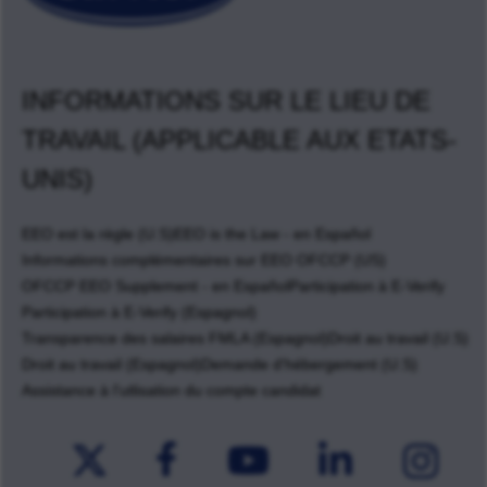
INFORMATIONS SUR LE LIEU DE
TRAVAIL (APPLICABLE AUX ETATS-
UNIS)
EEO est la règle (U.S)
EEO is the Law - en Español
Informations complémentaires sur EEO OFCCP (US)
OFCCP EEO Supplement - en Español
Participation à E-Verify
Participation à E-Verify (Espagnol)
Transparence des salaires FMLA (Espagnol)
Droit au travail (U.S)
Droit au travail (Espagnol)
Demande d'hébergement (U.S)
Assistance à l'utlisation du compte candidat