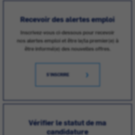
Recevoir des alertes emploi
Inscrivez-vous ci-dessous pour recevoir
nos alertes emploi et être le/la premier(e) à
être informé(e) des nouvelles offres.
S'INSCRIRE
Vérifier le statut de ma
candidature