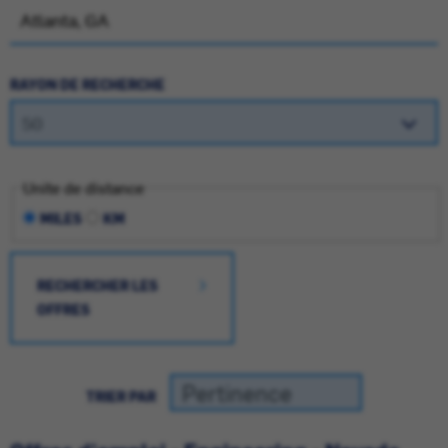
RAYON DE RECHERCHE
Unite de distance
MILES
KM
RECHERCHER LES
OFFRES
TRIER PAR