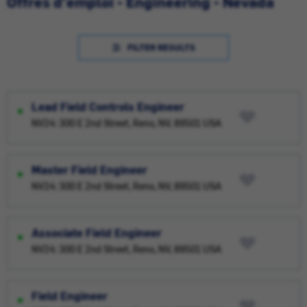
Offres d'emploi - Engineering - Nevada
FILTER RESULTS
Lead Field Controls Engineer
NV24: 300 E 2nd Street, Reno, NV, 89501 USA
Master Field Engineer
NV24: 300 E 2nd Street, Reno, NV, 89501 USA
Associate Field Engineer
NV24: 300 E 2nd Street, Reno, NV, 89501 USA
Field Engineer