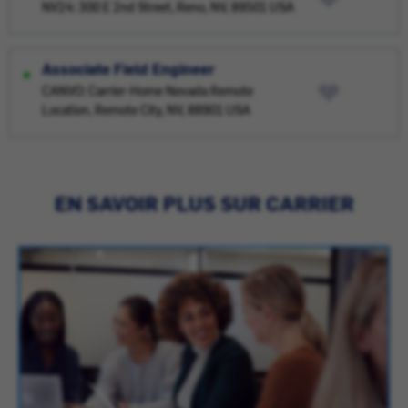
NV24: 300 E 2nd Street, Reno, NV, 89501 USA
Associate Field Engineer
CANVO: Carrier-Home Nevada Remote
Location, Remote City, NV, 88901 USA
EN SAVOIR PLUS SUR CARRIER