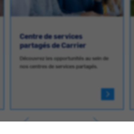
Centre de services
partagés de Carrier
Découvrez les opportunités au sein de
nos centres de services partagés.