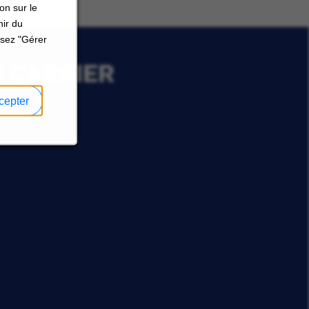
on sur le
nir du
ssez "Gérer
E CARRIER
cepter