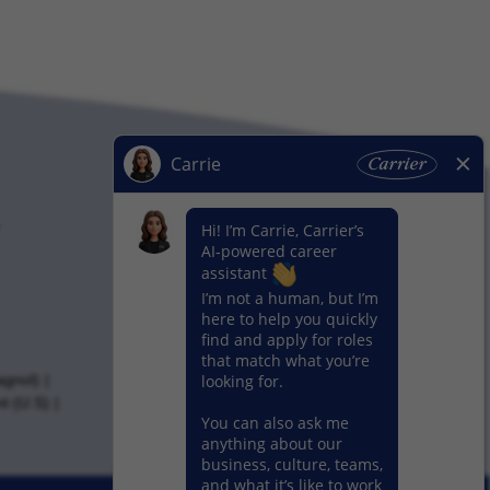
agnol)
t (U.S)