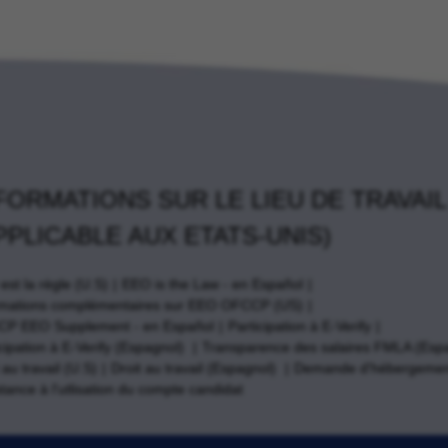
FORMATIONS SUR LE LIEU DE TRAVAIL
PPLICABLE AUX ETATS-UNIS)
st la règle (U.S)
EEO is the Law - en Español
rmations complémentaires sur EEO OFCCP (US)
P EEO Supplement - en Español
Participation à E-Verify
cipation à E-Verify (Espagnol)
Transparence des salaires FMLA (Esp
 au travail (U.S)
Droit au travail (Espagnol)
Demande d'hébergemen
tance à l'utlisation du compte candidat