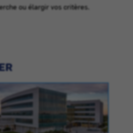
erche ou élargir vos critères.
IER