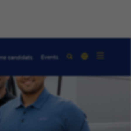
Events
me candidats