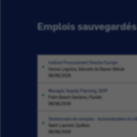
Emplois sauvegardés
Indirect Procurement Director Europe
Hesse; Legnica, Voïvodie de Basse-Silésie
08/06/2026
Manager, Supply Planning, SIOP
Palm Beach Gardens, Floride
08/06/2026
Gestionnaire de comptes - Automatisation du b
Saint-Laurent, Québec
08/06/2026