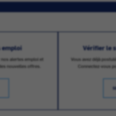
s emploi
Vérifier le
 nos alertes emploi et
Vous avez déjà postulé
des nouvelles offres.
Connectez-vous pour
S