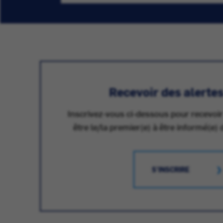
Recevoir des alerte
Inscrivez-vous ci-dessous pour recevoir
être le/la premier(e) à être informé(e) 
S'INSCRIRE