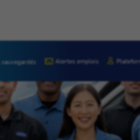
Alertes emplois
Platefor
 sauvegardés