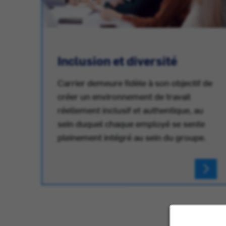
Inclusion et diversité
Carrier demeure fidèle à son objectif de
créer un environnement de travail
réellement inclusif et authentique, au
au
sein duquel chaque employé se sente
pleinement intégré au sein du groupe.