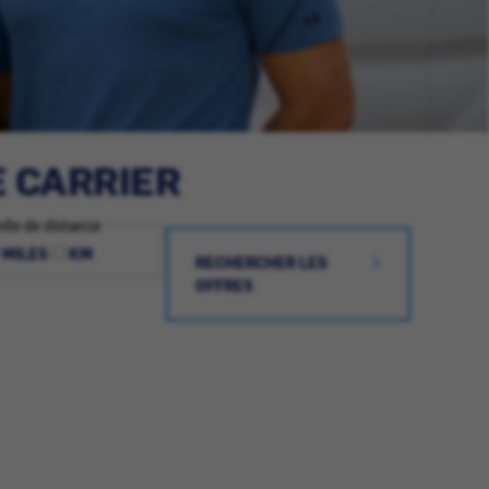
E CARRIER
ite de distance
MILES
KM
RECHERCHER LES
OFFRES