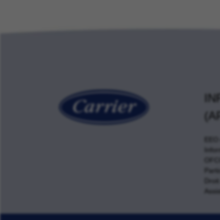
IN
(A
EEO e
Info
OFCC
Parti
Droit
Assis