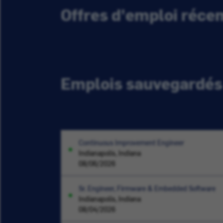
Offres d'emploi réc
Emplois sauvegardés
Continuous Improvement Engineer
Indianapolis, Indiana
08/06/2026
Sr. Engineer, Firmware & Embedded Software
Indianapolis, Indiana
08/04/2026