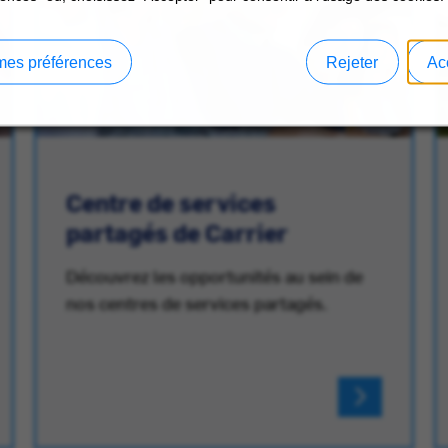
mes préférences
Rejeter
Ac
Centre de services
partagés de Carrier
Découvrez les opportunités au sein de
nos centres de services partagés.