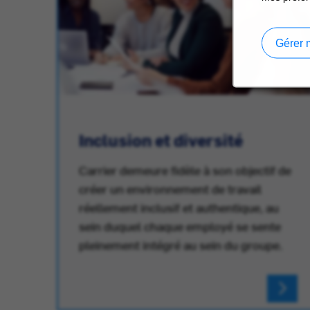
Gérer 
Inclusion et diversité
Carrier demeure fidèle à son objectif de
créer un environnement de travail
réellement inclusif et authentique, au
au
sein duquel chaque employé se sente
pleinement intégré au sein du groupe.