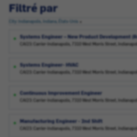
Filtré par
City: Indianapolis, Indiana, États-Unis
Systems Engineer – New Product Development (R
CAI23: Carrier-Indianapolis, 7310 West Morris Street, Indianapo
Systems Engineer- HVAC
CAI23: Carrier-Indianapolis, 7310 West Morris Street, Indianapo
Continuous Improvement Engineer
CAI23: Carrier-Indianapolis, 7310 West Morris Street, Indianapo
Manufacturing Engineer - 2nd Shift
CAI23: Carrier-Indianapolis, 7310 West Morris Street, Indianapo