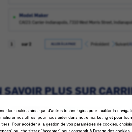
Model Maker
CAI23: Carrier-Indianapolis, 7310 West Morris Street, Indianapo
sur 2
Précédent
Suivant
A
ALLER À LA PAGE
 SAVOIR PLUS SUR CARR
ons des cookies ainsi que d'autres technologies pour faciliter la navigati
améliorer nos offres, pour nous aider dans notre marketing et pour four
 tiers. Pour accéder à la gestion de vos paramètres de cookies, choisi
ences" ou, choisissez "Accepter" pour consentir à l'usage des cookies.