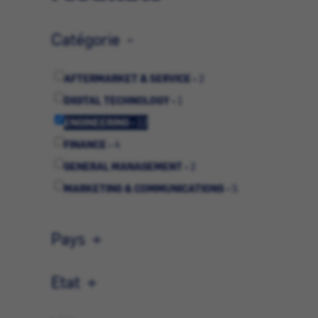
Catégorie
AFTERMARKET & SERVICE -
2
DIGITAL TECHNOLOGY -
1
ENGINEERING -
12
FINANCE -
4
GENERAL MANAGEMENT -
2
MARKETING & COMMUNICATIONS -
5
OPERATIONS -
6
QUALITÉ -
1
Pays
SALES -
3
STRATEGIC PLANNING -
1
Etat
SUPPLY CHAIN -
2