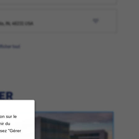
lis, IN, 46231 USA
fficher tout
IER
on sur le
nir du
ssez "Gérer