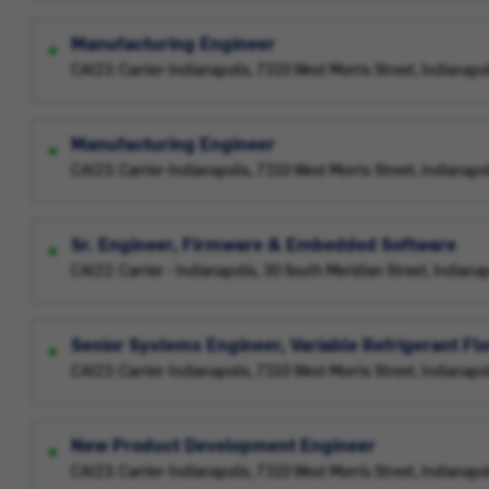
Manufacturing Engineer
CAI23: Carrier-Indianapolis, 7310 West Morris Street, Indianapo
Manufacturing Engineer
CAI23: Carrier-Indianapolis, 7310 West Morris Street, Indianapo
Sr. Engineer, Firmware & Embedded Software
CAI22: Carrier - Indianapolis, 30 South Meridian Street, Indiana
Senior Systems Engineer, Variable Refrigerant Fl
CAI23: Carrier-Indianapolis, 7310 West Morris Street, Indianapo
New Product Development Engineer
CAI23: Carrier-Indianapolis, 7310 West Morris Street, Indianapo