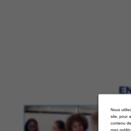
EN
Nous utilis
site, pour 
contenu de
mes préfér