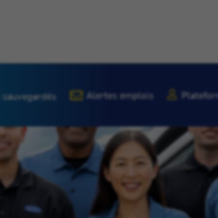
Alertes emplois
Platefor
 sauvegardés