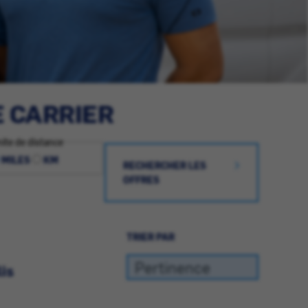
E CARRIER
ite de distance
MILES
KM
RECHERCHER LES
OFFRES
TRIER PAR
lis