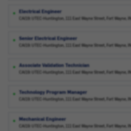
Electrical Engineer
CAI19: UTEC-Huntington, 111 East Wayne Street, Fort Wayne, 
Senior Electrical Engineer
CAI19: UTEC-Huntington, 111 East Wayne Street, Fort Wayne, 
Associate Validation Technician
CAI19: UTEC-Huntington, 111 East Wayne Street, Fort Wayne, 
Technology Program Manager
CAI19: UTEC-Huntington, 111 East Wayne Street, Fort Wayne, 
Mechanical Engineer
CAI19: UTEC-Huntington, 111 East Wayne Street, Fort Wayne, 