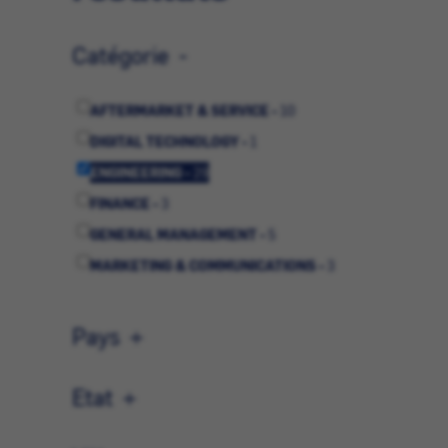
Catégorie
AFTERMARKET & SERVICE -
10
DIGITAL TECHNOLOGY -
1
ENGINEERING -
29
FINANCE -
3
GENERAL MANAGEMENT -
5
MARKETING & COMMUNICATIONS -
3
OPERATIONS -
4
SALES -
7
Pays
STRATEGIC PLANNING -
1
SUPPLY CHAIN -
4
Etat