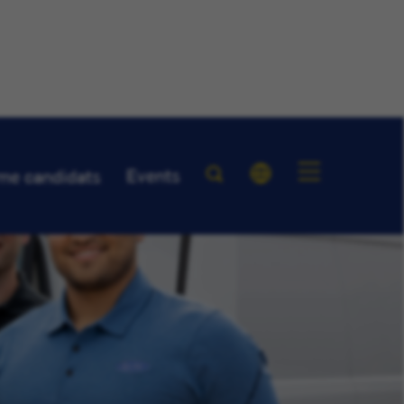
Events
me candidats