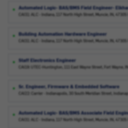
Automated Logic- BAS/BMS Field Engineer- Elkhart
CAI31: ALC - Indiana, 117 North High Street, Muncie, IN, 4730
Building Automation Hardware Engineer
CAI31: ALC - Indiana, 117 North High Street, Muncie, IN, 4730
Staff Electronics Engineer
CAI19: UTEC-Huntington, 111 East Wayne Street, Fort Wayne, 
Sr. Engineer, Firmware & Embedded Software
CAI22: Carrier - Indianapolis, 30 South Meridian Street, Indiana
Automated Logic- BAS/BMS Associate Field Enginee
CAI31: ALC - Indiana, 117 North High Street, Muncie, IN, 4730