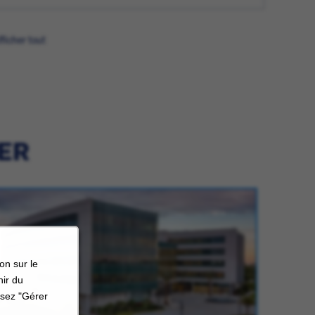
fficher tout
IER
on sur le
nir du
ssez "Gérer