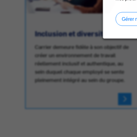
Gérer 
Inclusion et diversité
Carrier demeure fidèle à son objectif de
créer un environnement de travail
réellement inclusif et authentique, au
au
sein duquel chaque employé se sente
pleinement intégré au sein du groupe.