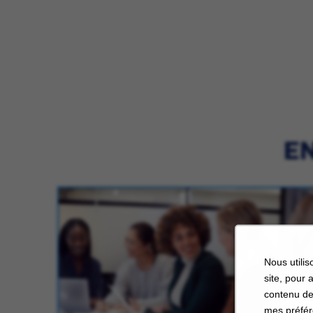
EN
Nous utilis
site, pour 
contenu de
mes préfér