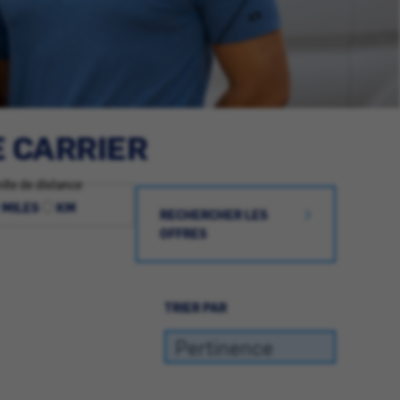
E CARRIER
ite de distance
MILES
KM
RECHERCHER LES
OFFRES
TRIER PAR