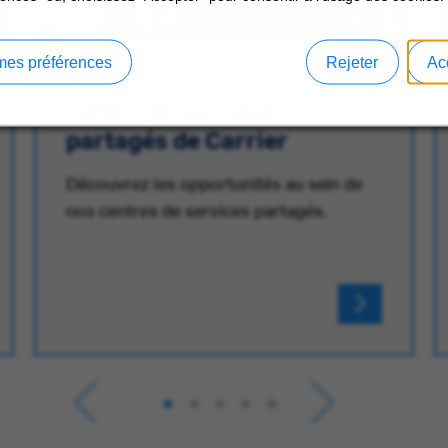
mes préférences
Rejeter
Ac
Centre de services
partagés de Carrier
Découvrez les opportunités au sein de
nos centres de services partagés.