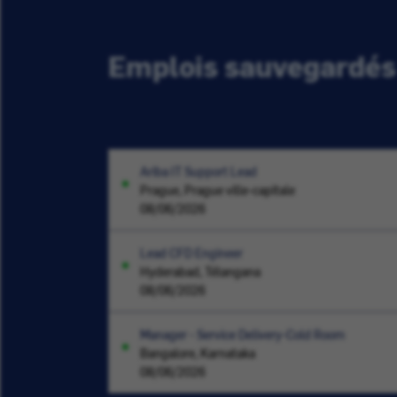
Emplois sauvegardés
Ariba IT Support Lead
Prague, Prague ville-capitale
08/06/2026
Lead CFD Engineer
Hyderabad, Télangana
08/06/2026
Manager - Service Delivery-Cold Room
Bangalore, Karnataka
08/06/2026