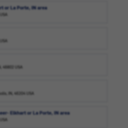
 or La Porte, IN area
5 USA
5 USA
IN, 46802 USA
polis, IN, 46204 USA
r- Elkhart or La Porte, IN area
5 USA