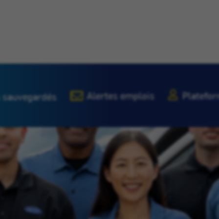
Alertes emplois
Platefor
 sauvegardés