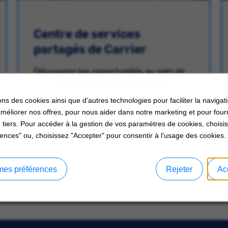
Centre de services
partagés de Carrier
Découvrez les opportunités au sein de
nos centres de services partagés.
ons des cookies ainsi que d'autres technologies pour faciliter la navigati
améliorer nos offres, pour nous aider dans notre marketing et pour four
 tiers. Pour accéder à la gestion de vos paramètres de cookies, choisi
ences" ou, choisissez "Accepter" pour consentir à l'usage des cookies.
mes préférences
Rejeter
Ac