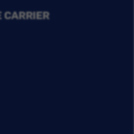
E CARRIER