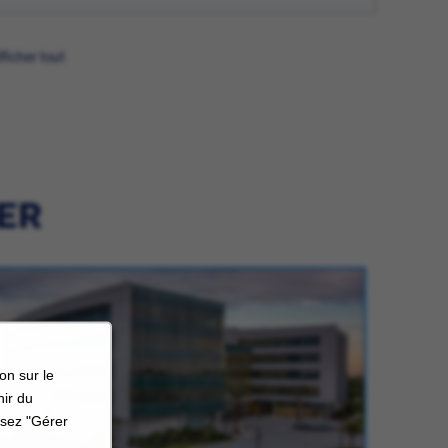
fficher tout
IER
on sur le
nir du
ssez "Gérer