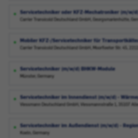
Servicetechniker oder KFZ-Mechatroniker (m/w/d)
Carrier Transicold Deutschland GmbH, Georgsmarienhütte, Ge
Mobiler KFZ-/Servicetechniker für Transportkält
Carrier Transicold Deutschland GmbH, Moorfleeter Str. 45, 2
Servicetechniker (m/w/d) BHKW-Module
Münster, Germany
Servicetechniker im Innendienst (m/w/d) - Wär
Viessmann Deutschland GmbH, Viessmannstraße 1, 35107 Alle
Servicetechniker im Außendienst (m/w/d) - Region
Koeln, Germany