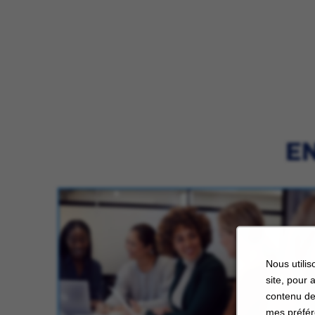
EN
Nous utilis
site, pour 
contenu de
mes préfér