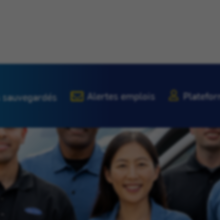
Alertes emplois
Platefor
 sauvegardés