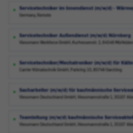
Servicetechniker im Innendienst (m/w/d) - Wär
Germany, Remote
Servicetechniker Außendienst (m/w/d) Nürnberg
Viessmann Workforce GmbH, Kurhessenstr. 2, 64546 Mörfelden
Servicetechniker/Mechatroniker (m/w/d) für Kält
Carrier Klimatechnik GmbH, Parkring 33, 85748 Garching
Sacharbeiter (m/w/d) für kaufmännische Service
Viessmann Deutschland GmbH, Viessmannstraße 1, 35107 Alle
Teamleitung (m/w/d) kaufmännische Serviceabte
Viessmann Deutschland GmbH, Viessmannstraße 1, 35107 Alle