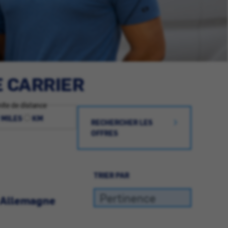
E CARRIER
ite de distance
MILES
KM
RECHERCHER LES
OFFRES
TRIER PAR
- Allemagne