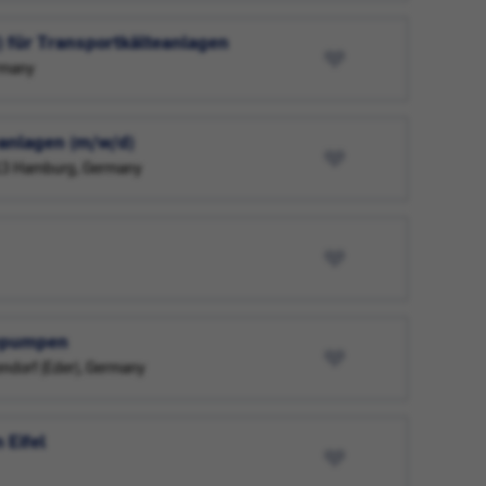
 für Transportkälteanlagen
rmany
eanlagen (m/w/d)
2113 Hamburg, Germany
mepumpen
ndorf (Eder), Germany
 Eifel