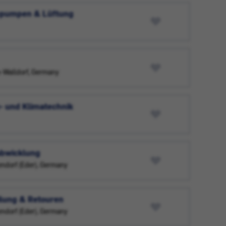
mepumpen & Lüftung
-Walldorf, Germany
e- und Klimatechnik
abwicklung
ndorf (Eder), Germany
ilung & Retouren
ndorf (Eder), Germany