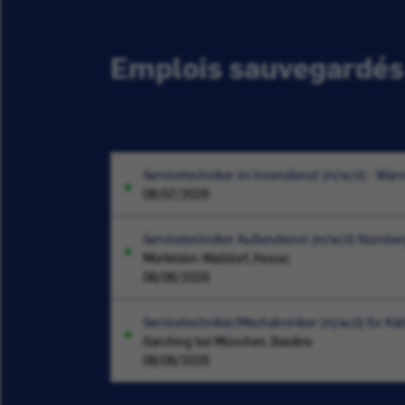
Emplois sauvegardés
Servicetechniker im Innendienst (m/w/d) - W
08/07/2026
Servicetechniker Außendienst (m/w/d) Nürnbe
Mörfelden-Walldorf, Hesse;
08/06/2026
Servicetechniker/Mechatroniker (m/w/d) für Käl
Garching bei München, Bavière
08/06/2026