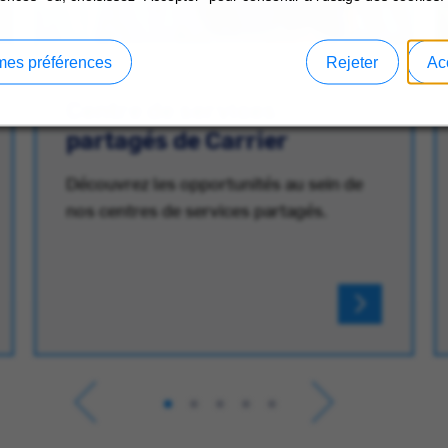
mes préférences
Rejeter
Ac
Centre de services
partagés de Carrier
Découvrez les opportunités au sein de
nos centres de services partagés.