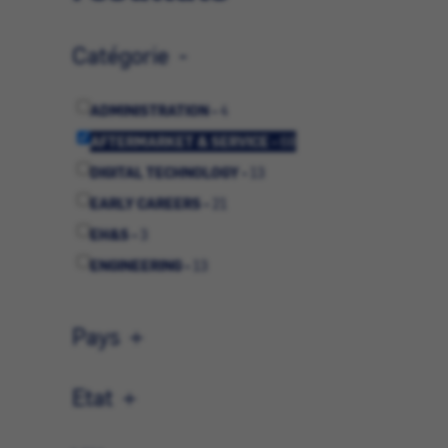
Catégorie
ADMINISTRATION -
4
AFTERMARKET & SERVICE -
68
DIGITAL TECHNOLOGY -
13
EARLY CAREERS -
21
EH&S -
3
ENGINEERING -
13
FINANCE -
3
GENERAL MANAGEMENT -
1
Pays
MARKETING & COMMUNICATIONS -
6
OPERATIONS -
12
Etat
QUALITÉ -
1