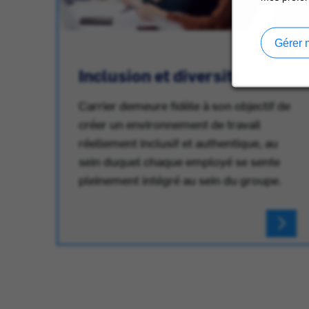
Gérer 
Inclusion et diversité
Carrier demeure fidèle à son objectif de
créer un environnement de travail
réellement inclusif et authentique, au
au
sein duquel chaque employé se sente
pleinement intégré au sein du groupe.