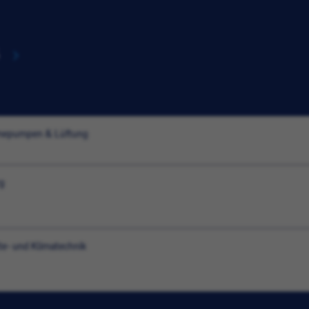
ärmepumpen & Lüftung
rg
te- und Klimatechnik