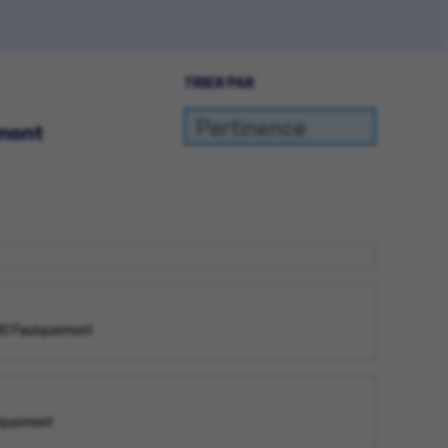
TRIER PAR
emont
80 Faulquemont
lquemont