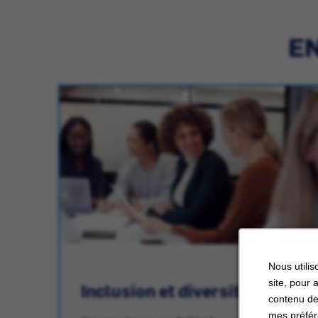
EN
Nous utilis
site, pour 
Inclusion et diversité
contenu de
mes préfér