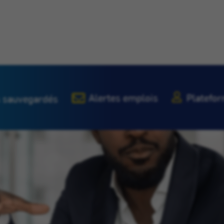
Alertes emplois
Platefor
 sauvegardés