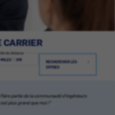
E CARRIER
ite de distance
MILES
KM
RECHERCHER LES
OFFRES
Faire partie de la communauté d'ingénieurs
i est plus grand que moi !"