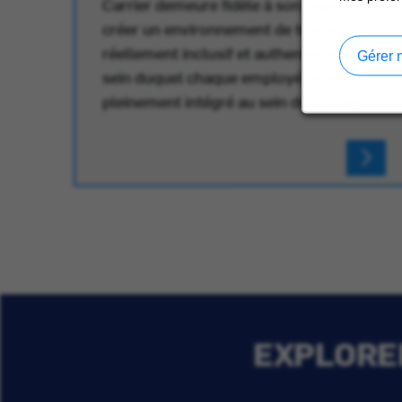
Carrier demeure fidèle à son objectif de
créer un environnement de travail
réellement inclusif et authentique, au
au
Gérer 
sein duquel chaque employé se sente
pleinement intégré au sein du groupe.
EXPLORER