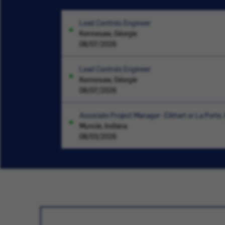
Lead Controls Engineer
Kennesaw, Géorgie
08/07/2026
Lead Controls Engineer
Kennesaw, Géorgie
08/07/2026
Associate Project Manager- Elkhart or La Porte, 
Muncie, Indiana
08/03/2026