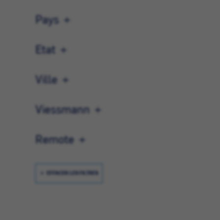
Pays
Etat
Ville
Viessmann
Remote
EFFACER LES FILTRES