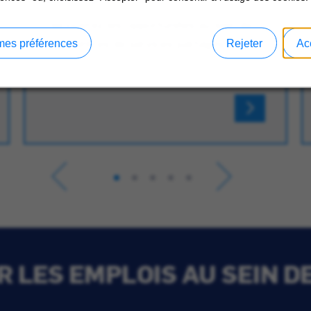
Découvrez les opportunités au sein de
nos centres de services partagés.
mes préférences
Rejeter
Ac
 LES EMPLOIS AU SEIN D