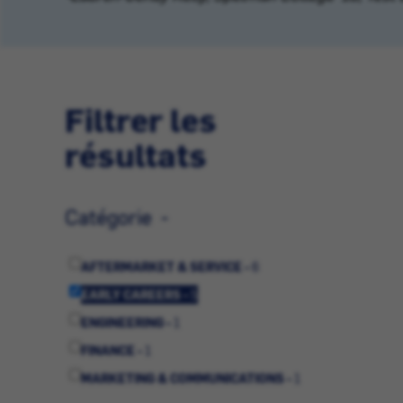
Filtrer les
résultats
Catégorie
AFTERMARKET & SERVICE -
6
EARLY CAREERS -
5
ENGINEERING -
1
FINANCE -
1
MARKETING & COMMUNICATIONS -
1