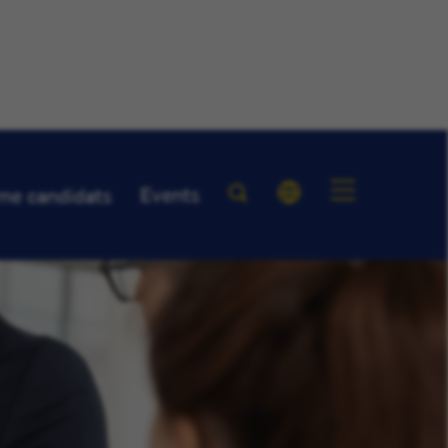
Events
me candidats