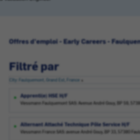
Offres d'emploi - Early Careers - Faulqu
Filtré par
City: Faulquemont, Grand Est, France
Apprenti(e) HSE H/F
Viessmann Faulquemont SAS: Avenue André Gouy, BP 59, 573
Alternant Attaché Technique Pôle Service H/F
Viessmann France SAS: avenue André Gouy, BP 33, 57380 Fau