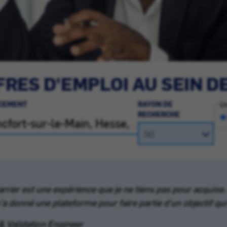
RES D'EMPLOI AU SEIN D
CEMENT
RAYON DE
Un
RECHERCHE
er est une expérience que je ne tiens pas pour acquise. 
m'a donné une plateforme pour faire partie d'un objectif qu
& Validation Engineer