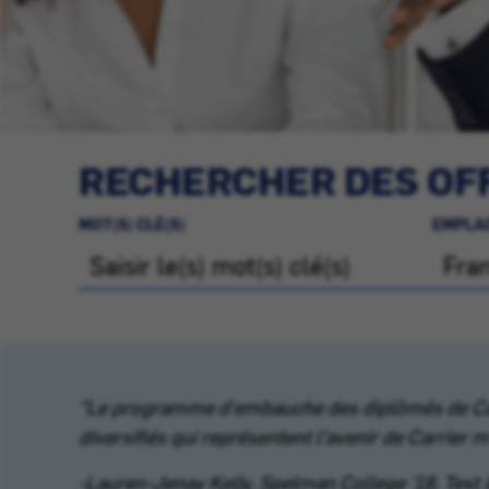
RECHERCHER DES OFF
MOT(S) CLÉ(S)
EMPLA
"Le programme d'embauche des diplômés de Carri
diversifiés qui représentent l'avenir de Carrier 
-Lauren-Jenay Kelly, Spelman College '18, Test 