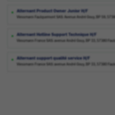
Alternant Product Owner Junior H/F
Viessmann Faulquemont SAS: Avenue André Gouy, BP 59, 573
Alternant Hotline Support Technique H/F
Viessmann France SAS: avenue André Gouy, BP 33, 57380 Fau
Alternant support qualité service H/F
Viessmann France SAS: avenue André Gouy, BP 33, 57380 Fau