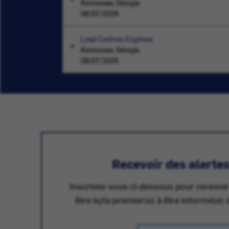
Kennesaw, Géorgie
08/07/2026
Lead Controls Engineer
Kennesaw, Géorgie
08/07/2026
Recevoir des alerte
Inscrivez-vous ci-dessous pour recevoir
être le/la premier(e) à être informé(e) 