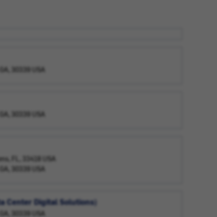
, GA, 30339 USA
, GA, 30339 USA
ens, FL, 33418 USA
, GA, 30339 USA
 Center Digital Solutions)
, GA, 30339 USA