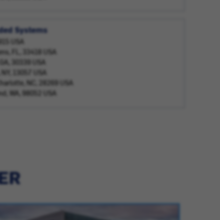
dded Systems
1915 USA
ens, FL, 33418 USA
, GA, 30339 USA
, NY, 13057 USA
harlotte, NC, 28269 USA
ond, WA, 98052 USA
IER