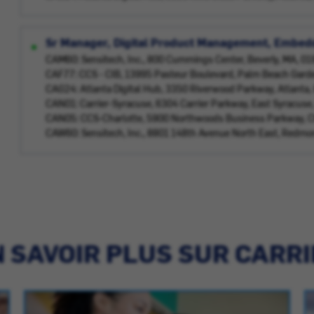
Sr Manager, Digital Product Management, Embe
CAM60: Sensitech, Inc., 800 Cummings Center, Beverly, MA, 0
CAF77: CCS - CIB, 13995 Pasteur Boulevard, Palm Beach Gard
CAG24: Atlanta Digital Hub, 3350 Riverwood Parkway, Atlanta
CAN01: Carrier-Syracuse, 6304 Carrier Parkway, East Syracuse
CAN05: CCS-Charlotte, 5900 Northwoods Business Parkway, C
CAW60: Sensitech, Inc., 8801 148th Avenue North East, Redm
 SAVOIR PLUS SUR CARR