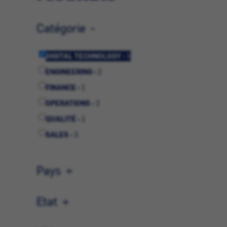
Catégorie
DIGITAL TECHNOLOGY -
5
ENGINEERING -
2
FINANCE -
1
OPERATIONS -
2
QUALITÉ -
1
SALES -
3
SUPPLY CHAIN -
2
Pays
Etat