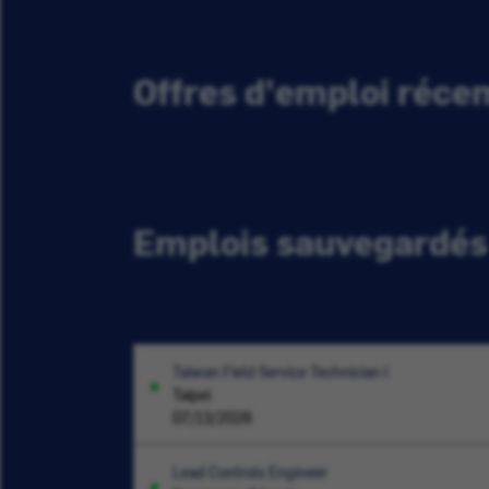
Offres d'emploi réc
Emplois sauvegardés
Taiwan Field Service Technician I
Taipei
07/13/2026
Lead Controls Engineer