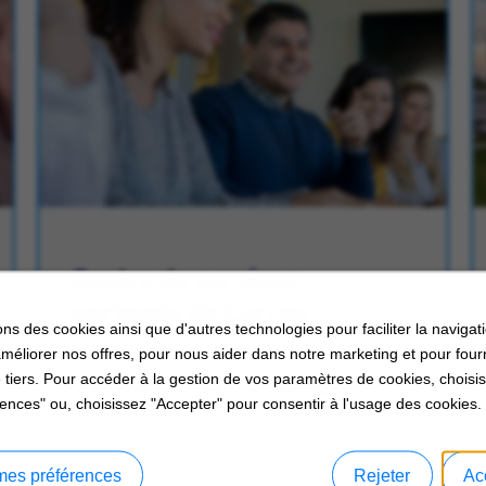
Centre de services
partagés de Carrier
ons des cookies ainsi que d'autres technologies pour faciliter la navigati
améliorer nos offres, pour nous aider dans notre marketing et pour four
Découvrez les opportunités au sein de
 tiers. Pour accéder à la gestion de vos paramètres de cookies, choisi
nos centres de services partagés.
ences" ou, choisissez "Accepter" pour consentir à l'usage des cookies.
mes préférences
Rejeter
Ac