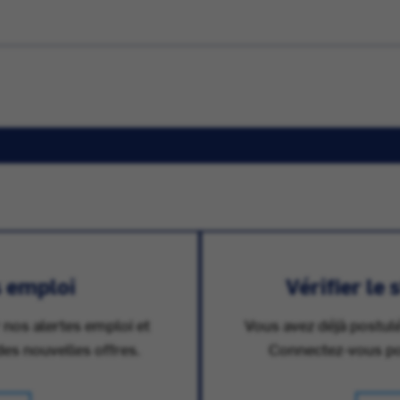
s emploi
Vérifier le
 nos alertes emploi et
Vous avez déjà postulé
des nouvelles offres.
Connectez-vous pour