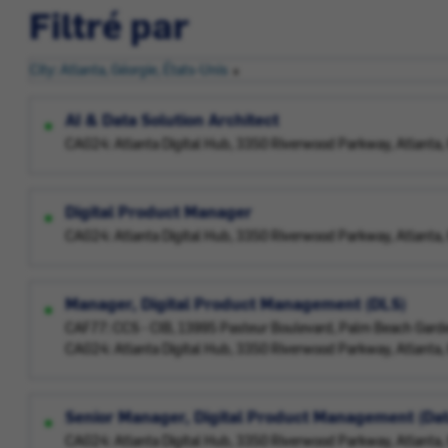
Filtré par
City: Atlanta, Géorgie, États-Unis
AI & Data Solution Architect
CAG24: Atlanta Digital Hub, 3350 Riverwood Parkway, Atlanta
Digital Product Manager
CAG24: Atlanta Digital Hub, 3350 Riverwood Parkway, Atlanta
Manager, Digital Product Management (DLS)
CAF77: CCS - CIB, 13995 Pasteur Boulevard, Palm Beach Gard
CAG24: Atlanta Digital Hub, 3350 Riverwood Parkway, Atlanta
Senior Manager, Digital Product Management (Data
CAG24: Atlanta Digital Hub, 3350 Riverwood Parkway, Atlanta