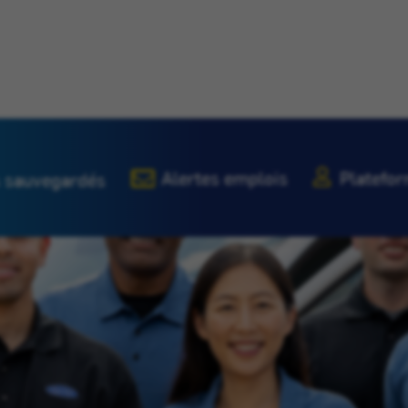
Alertes emplois
Platefor
 sauvegardés