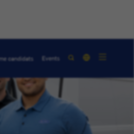
Events
me candidats