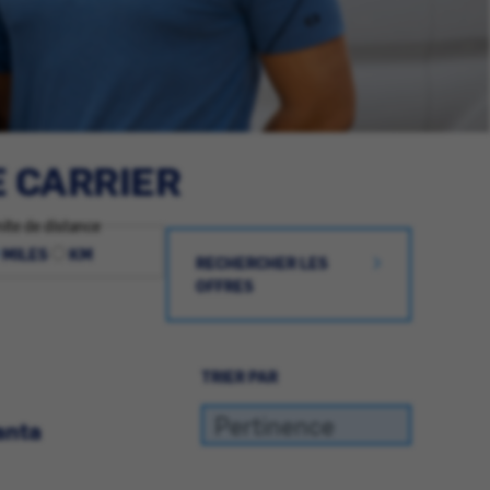
E CARRIER
ite de distance
MILES
KM
RECHERCHER LES
OFFRES
TRIER PAR
anta