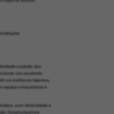
emelhante.
tividade e paixão dos
rcionar um excelente
tém os melhores talentos,
m equipa e impulsiona a
uídos, com diversidade e
ação. Desenvolvemos