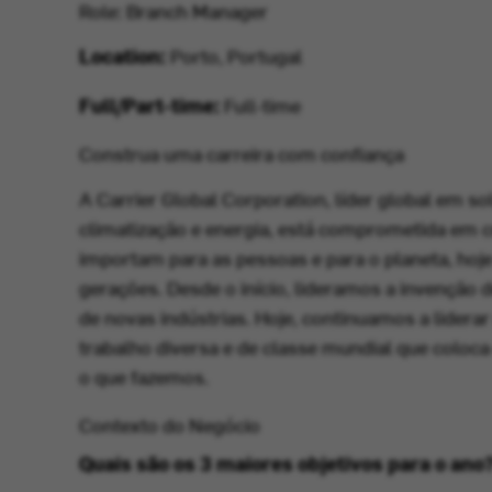
Role: Branch Manager
Location:
Porto, Portugal
Full/Part-time:
Full-time
Construa uma carreira com confiança
A Carrier Global Corporation, líder global em so
climatização e energia, está comprometida em c
importam para as pessoas e para o planeta, hoj
gerações. Desde o início, lideramos a invenção 
de novas indústrias. Hoje, continuamos a lidera
trabalho diversa e de classe mundial que coloca 
o que fazemos.
Contexto do Negócio
Quais são os 3 maiores objetivos para o ano