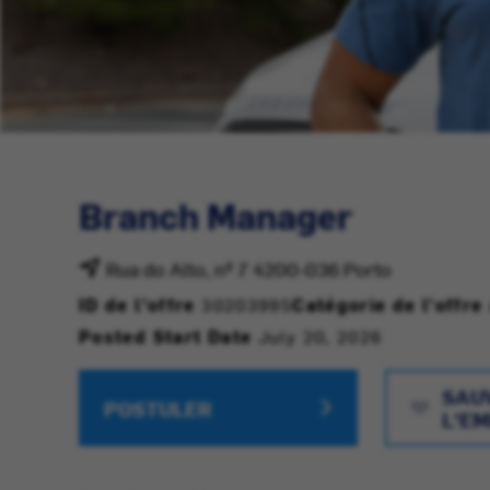
Branch Manager
Rua do Alto, nº 7 4200-036 Porto
ID de l'offre
30203995
Catégorie de l'offre
Posted Start Date
July 20, 2026
SAU
POSTULER
L'EM