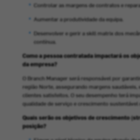
Controlar as margens de contratos e repar
Aumentar a produtividade da equipa.
Desenvolver e gerir a
skill matrix
dos mecân
contínua.
Como a pessoa contratada impactará os obj
da empresa?
O Branch Manager será responsável por garantir 
região Norte, assegurando margens saudáveis,
clientes satisfeitos. O seu desempenho terá impa
qualidade de serviço e crescimento sustentável
Quais serão os objetivos de crescimento (st
posição?
Elevar o nível técnico da equipa através d