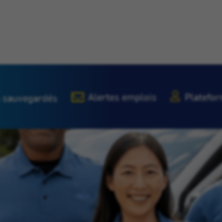
Alertes emplois
Platefor
 sauvegardés