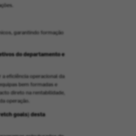
ações.
icos, garantindo formação
etivos do departamento e
a eficiência operacional da
 equipas bem formadas e
cto direto na rentabilidade,
 da operação.
retch goals) desta
e programas estruturados de