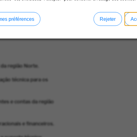
mes préférences
Rejeter
Ac
 da região Norte.
ção técnica para os
entes e contas da região
cionais e financeiros.
e suporte técnico.