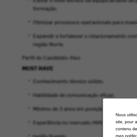
formação.
Otimizar processos operacionais para maxi
Expandir e fortalecer o relacionamento com
região Norte.
Perfil do Candidato-Alvo
MUST HAVE
Conhecimento técnico sólido.
Habilidade de comunicação eficaz.
Mínimo de 3 anos em posição similar.
Nous utilis
Experiência no mercado HVAC.
site, pour 
contenu de
Inglês fluente.
mes préfér