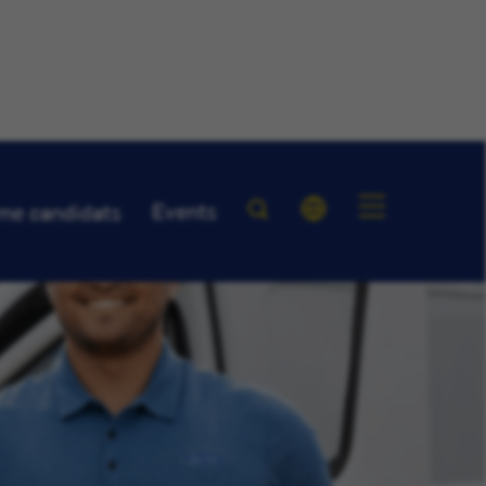
Events
me candidats