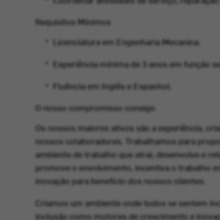
Requisitos Mínimos
Licenciatura em Engenharia Mecanica.
Experiência mínima de 3 anos em função s
Fluência em Inglês e Espanhol.
O nosso compromisso consigo
Os nossos maiores ativos são a experiência, cria
nossos colaboradores. Trabalhamos para propo
ambiente de trabalho que atrai, desenvolve e re
promove o envolvimento, incentiva o trabalho e
inovação para benefício dos nossos clientes.
Criamos um ambiente onde todos se sentem incl
inclusão como motores de crescimento e inov