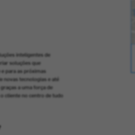
luções inteligentes de
riar soluções que
e e para as próximas
de novas tecnologias e até
r graças a uma força de
o cliente no centro de tudo
?