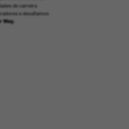
ades de carreira
oradores e desafiamos
er Way.