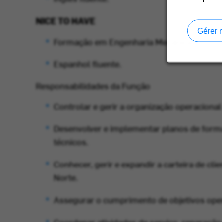
NICE TO HAVE
Gérer 
Formação em Engenharia Mecânica.
Espanhol fluente.
Responsabilidades da Função
Controlar e gerir a organização operacional
Desenvolver e implementar planos de forma
técnicos.
Conhecer, gerir e expandir a carteira de cli
Norte.
Assegurar o cumprimento de objetivos opera
Coordenar atividades de serviço, reparação 