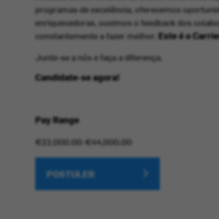
programas de excelência, oferecemos oportunid
enriquecedoras, ouvimos o feedback dos colab
constantemente a fazer melhor.
Este é o Carri
Junte-se a nós e faça a diferença.
Candidate-se agora!
Pay Range
€22,000.00-€44,000.00
POSTULER