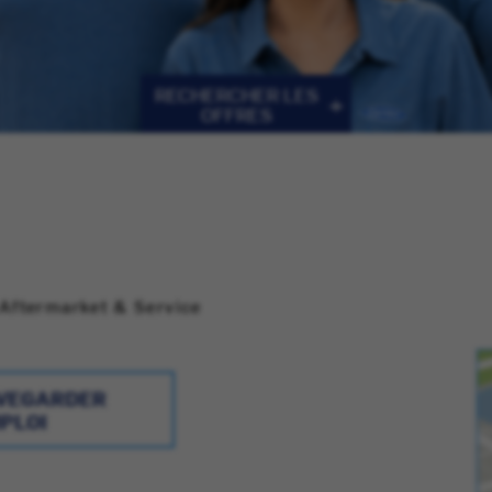
RECHERCHER LES
OFFRES
Aftermarket & Service
VEGARDER
PLOI