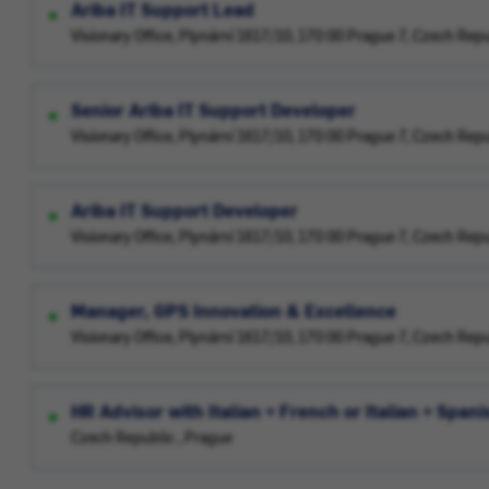
Ariba IT Support Lead
Visionary Office, Plynární 1617/10, 170 00 Prague 7, Czech Rep
Senior Ariba IT Support Developer
Visionary Office, Plynární 1617/10, 170 00 Prague 7, Czech Rep
Ariba IT Support Developer
Visionary Office, Plynární 1617/10, 170 00 Prague 7, Czech Rep
Manager, GPS Innovation & Excellence
Visionary Office, Plynární 1617/10, 170 00 Prague 7, Czech Rep
HR Advisor with Italian + French or Italian + Spani
Czech Republic , Prague