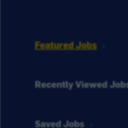
Featured Jobs
Recently Viewed Job
Saved Jobs