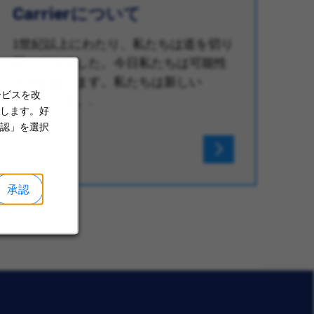
Carrierについて
社
と
1世紀以上にわたり、私たちは道を切り
開いてきました。今日私たちは可能性
世
を再定義します。私たちは新しい
ん。
ービスを改
Carrierです。.
い
します。好
認」を選択
承認