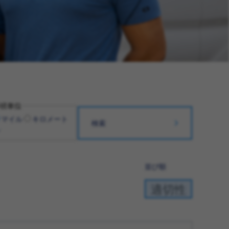
径単位
マイル
キロメート
検索
並び順