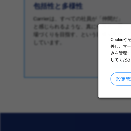
ょ
包括性と多様性
Carrierは、すべての社員が「仲間だ」
と感じられるような、真に包括的な職
知
場づくりを目指す、という目標を堅持
Cooki
しています。
善し、マー
みを管理す
してくださ
設定管