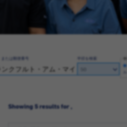
、または郵便番号
半径を検索
半
ル
Showing 5 results for ,