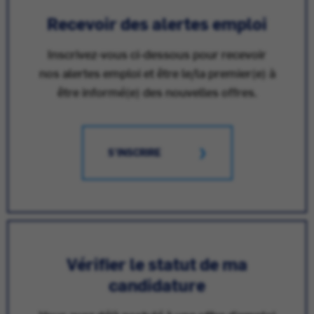
Recevoir des alertes emploi
Inscrivez-vous ci-dessous pour recevoir
nos alertes emploi et être le/la premier(e) à
être informé(e) des nouvelles offres.
S'INSCRIRE
Vérifier le statut de ma
candidature