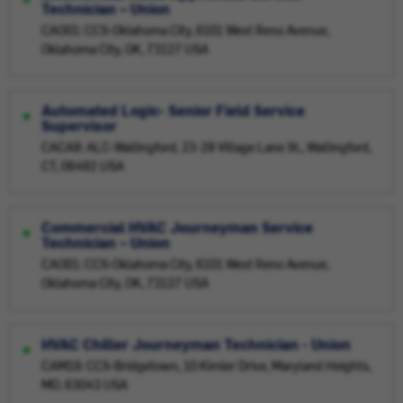
Technician – Union
CAO01: CCS-Oklahoma City, 6101 West Reno Avenue,
Oklahoma City, OK, 73127 USA
Automated Logic- Senior Field Service
Supervisor
CACA8: ALC-Wallingford, 23-28 Village Lane St., Wallingford,
CT, 06492 USA
Commercial HVAC Journeyman Service
Technician – Union
CAO01: CCS-Oklahoma City, 6101 West Reno Avenue,
Oklahoma City, OK, 73127 USA
HVAC Chiller Journeyman Technician - Union
CAM19: CCS-Bridgetown, 10 Kimler Drive, Maryland Heights,
MO, 63043 USA