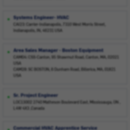
Systems Engineer- HVAC
CAI23: Carrier-Indianapolis, 7310 West Morris Street,
Indianapolis, IN, 46231 USA
Area Sales Manager - Boston Equipment
CAM04: CSS-Canton, 95 Shawmut Road, Canton, MA, 02021
USA
CAM28: SC BOSTON, 6 Dunham Road, Billerica, MA, 01821
USA
Sr. Project Engineer
LOC13002 2740 Matheson Boulevard East, Mississauga, ON ,
L4W 4X3 ,Canada
Commercial HVAC Apprentice Service