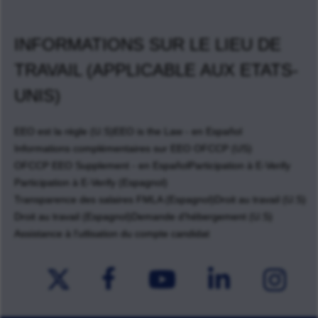
INFORMATIONS SUR LE LIEU DE
TRAVAIL (APPLICABLE AUX ETATS-
UNIS)
EEO est la règle (U.S)
EEO is the Law - en Español
Informations complémentaires sur EEO OFCCP (US)
OFCCP EEO Supplement - en Español
Participation à E-Verify
Participation à E-Verify (Espagnol)
Transparence des salaires FMLA (Espagnol)
Droit au travail (U.S)
Droit au travail (Espagnol)
Demande d'hébergement (U.S)
Assistance à l'utlisation du compte candidat