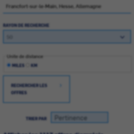
RAYON DE RECHERCHE
Unite de distance
MILES
KM
RECHERCHER LES
OFFRES
TRIER PAR