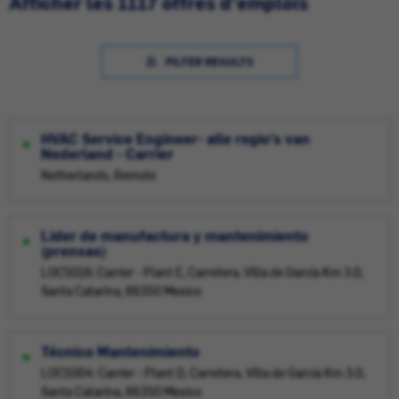
Afficher les 1117 offres d'emplois
FILTER RESULTS
HVAC Service Engineer- alle regio's van
Nederland - Carrier
Netherlands, Remote
Lider de manufactura y mantenimiento
(prensas)
LOC5016: Carrier - Plant E, Carretera. Villa de García Km 3.0,
Santa Catarina, 66350 Mexico
Técnico Mantenimiento
LOC5004: Carrier - Plant D, Carretera. Villa de García Km 3.0,
Santa Catarina, 66350 Mexico