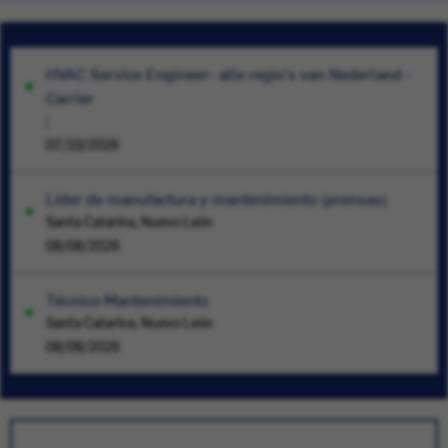
HVAC Service Engineer- alle regio's van Nederland -
Carrier
;
07/10/2026
Lider de manufactura y mantenimiento (prensas)
Santa Catarina, Nuevo León
08/08/2026
Técnico Mantenimiento
Santa Catarina, Nuevo León
08/08/2026