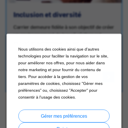
Inclusion et diversité
Carrier demeure fidèle à son objectif de créer
un environnement de travail réellement
inclusif et authentique, au sein duquel
chaque employé se sente pleinement intégré
Nous utilisons des cookies ainsi que d'autres
technologies pour faciliter la navigation sur le site,
au sein du groupe.
pour améliorer nos offres, pour nous aider dans
notre marketing et pour fournir du contenu de
tiers. Pour accéder à la gestion de vos
paramètres de cookies, choisissez "Gérer mes
préférences" ou, choisissez "Accepter" pour
consentir à l'usage des cookies.
Gérer mes préférences