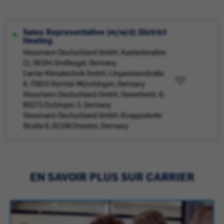
Sales Representative (m/w/d) District
Heating
Viessmann Deutschland GmbH, Kastanienallee
11, 06184 Großkugel, Germany
Carrier Klimatechnik GmbH, Lingwiesenstraße
9, 70825 Korntal-Münchingen, Germany
Viessmann Deutschland GmbH, Gewerbestr. 8,
89275 Elchingen 3, Germany
Viessmann Deutschland GmbH, Knappsdorfer
Straße 6, 01109 Dresden, Germany
EN SAVOIR PLUS SUR CARRIER