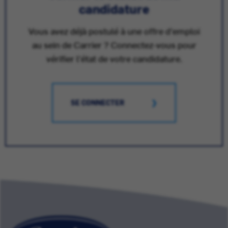
candidature
Vous avez déjà postulé à une offre d'emploi
au sein de Carrier ? Connectez-vous pour
vérifier l'état de votre candidature.
SE CONNECTER