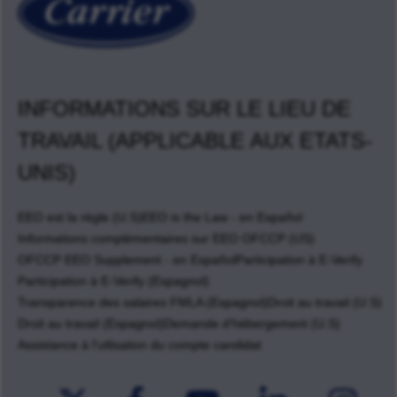
INFORMATIONS SUR LE LIEU DE
TRAVAIL (APPLICABLE AUX ETATS-
UNIS)
EEO est la règle (U.S)
EEO is the Law - en Español
Informations complémentaires sur EEO OFCCP (US)
OFCCP EEO Supplement - en Español
Participation à E-Verify
Participation à E-Verify (Espagnol)
Transparence des salaires FMLA (Espagnol)
Droit au travail (U.S)
Droit au travail (Espagnol)
Demande d'hébergement (U.S)
Assistance à l'utlisation du compte candidat