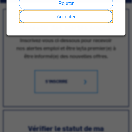
Rejeter
Accepter
Recevoir des alertes emploi
Inscrivez-vous ci-dessous pour recevoir
nos alertes emploi et être le/la premier(e) à
être informé(e) des nouvelles offres.
S'INSCRIRE
Vérifier le statut de ma