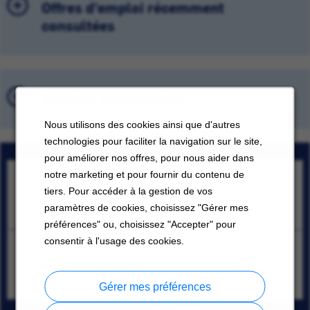
Offres d'emploi récemment
consultées
Emplois sauvegardés
Nous utilisons des cookies ainsi que d'autres
technologies pour faciliter la navigation sur le site,
pour améliorer nos offres, pour nous aider dans
notre marketing et pour fournir du contenu de
Sales Representative (m/w/d) District Heating
tiers. Pour accéder à la gestion de vos
Großkugel, Saxe-Anhalt;
paramètres de cookies, choisissez "Gérer mes
07/29/2026
préférences" ou, choisissez "Accepter" pour
consentir à l'usage des cookies.
Gebietsverkaufsleiter Ost (m/d/d)
Leipzig, État libre de Saxe
08/07/2026
Gérer mes préférences