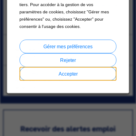
HVAC Service Engineer- alle regio's van Nederland -
tiers. Pour accéder à la gestion de vos
Carrier
paramètres de cookies, choisissez "Gérer mes
;
préférences" ou, choisissez "Accepter" pour
07/10/2026
consentir à l'usage des cookies.
Lider de manufactura y mantenimiento (prensas)
Gérer mes préférences
Santa Catarina, Nuevo León
08/08/2026
Rejeter
Técnico Mantenimiento
Accepter
Santa Catarina, Nuevo León
08/08/2026
Recevoir des alertes emploi