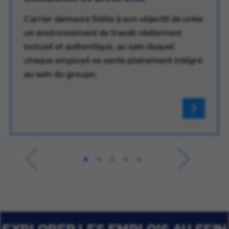
Carrier demeure fidèle à son objectif de créer
un environnement de travail réellement
inclusif et authentique, au sein duquel
chaque employé se sente pleinement intégré
au sein du groupe.
EXPLORER LES EMPLOIS AU SEIN