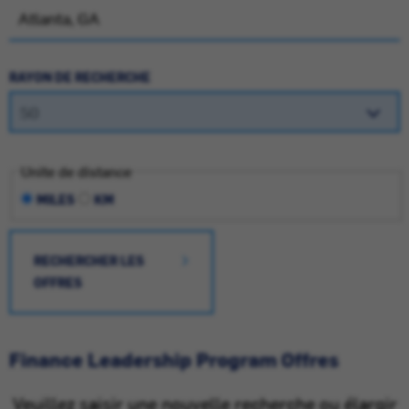
RAYON DE RECHERCHE
Unite de distance
MILES
KM
RECHERCHER LES
OFFRES
Finance Leadership Program Offres
Veuillez saisir une nouvelle recherche ou élargir