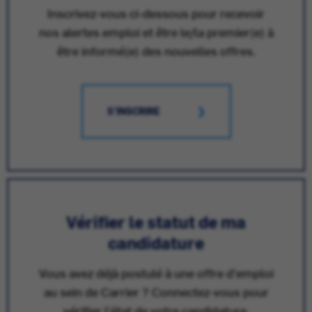
Inscrivez-vous ci-dessous pour recevoir
nos alertes emploi et être le/la premier(e) à
être informé(e) des nouvelles offres.
S'INSCRIRE
Vérifier le statut de ma
candidature
Vous avez déjà postulé à une offre d'emploi
au sein de Carrier ? Connectez-vous pour
vérifier l'état de votre candidature.