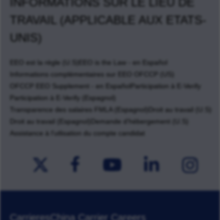
INFORMATIONS SUR LE LIEU DE
TRAVAIL (APPLICABLE AUX ETATS-
UNIS)
EEO est la règle (U.S)
EEO is the Law - en Español
Informations complémentaires sur EEO OFCCP (US)
OFCCP EEO Supplement - en Español
Participation à E-Verify
Participation à E-Verify (Espagnol)
Transparence des salaires FMLA (Espagnol)
Droit au travail (U.S)
Droit au travail (Espagnol)
Demande d'hébergement (U.S)
Assistance à l'utlisation du compte candidat
Carrieres
China Carrier Careers