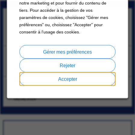
notre marketing et pour fournir du contenu de
tiers. Pour accéder à la gestion de vos
HVAC Service Engineer- alle regio's van Nederland -
paramètres de cookies, choisissez "Gérer mes
Carrier
préférences" ou, choisissez "Accepter" pour
;
consentir à l'usage des cookies.
07/10/2026
Gérer mes préférences
Lider de manufactura y mantenimiento (prensas)
Santa Catarina, Nuevo León
Rejeter
08/08/2026
Accepter
Técnico Mantenimiento
Santa Catarina, Nuevo León
08/08/2026