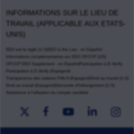
INFORMATIONS SUR LE LIEU DE
TRAVAIL (APPLICABLE AUX ETATS-
UNIS)
EEO est la règle (U.S)
EEO is the Law - en Español
Informations complémentaires sur EEO OFCCP (US)
OFCCP EEO Supplement - en Español
Participation à E-Verify
Participation à E-Verify (Espagnol)
Transparence des salaires FMLA (Espagnol)
Droit au travail (U.S)
Droit au travail (Espagnol)
Demande d'hébergement (U.S)
Assistance à l'utlisation du compte candidat