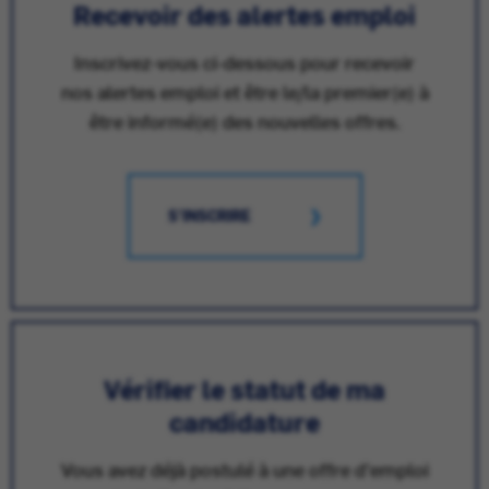
Recevoir des alertes emploi
Inscrivez-vous ci-dessous pour recevoir
nos alertes emploi et être le/la premier(e) à
être informé(e) des nouvelles offres.
S'INSCRIRE
Vérifier le statut de ma
candidature
Vous avez déjà postulé à une offre d'emploi