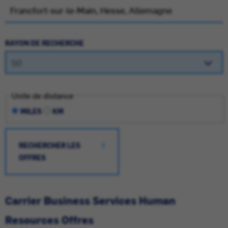
RAYON DE RECHERCHE
Unite de distance
MILES
KM
RECHERCHER LES
OFFRES
Carrier Business Services Human
Resources Offres