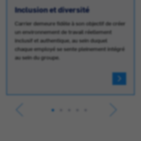
Inclusion et diversité
Carrier demeure fidèle à son objectif de créer
un environnement de travail réellement
inclusif et authentique, au sein duquel
chaque employé se sente pleinement intégré
au sein du groupe.