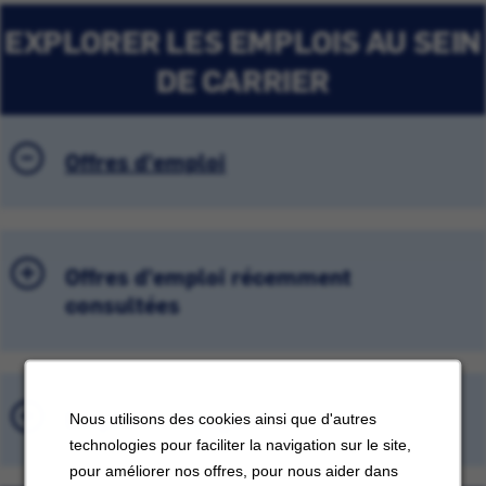
EXPLORER LES EMPLOIS AU SEIN
DE CARRIER
Offres d'emploi
Offres d'emploi récemment
consultées
Emplois sauvegardés
Nous utilisons des cookies ainsi que d'autres
technologies pour faciliter la navigation sur le site,
pour améliorer nos offres, pour nous aider dans