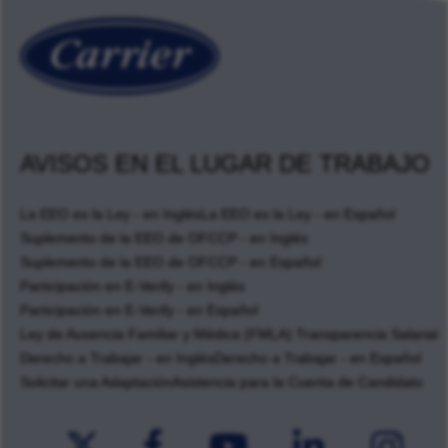
AVISOS EN EL LUGAR DE TRABAJO
La EEO es la Ley - en Inglés
La EEO es la Ley - en Español
Suplemento de la EEO de OFCCP - en Inglés
Suplemento de la EEO de OFCCP - en Español
Participación en E-Verify - en Inglés
Participación en E-Verify - en Español
Ley de Ausencia Familiar y Médica (FMLA) Transparencia Salarial
Derecho a Trabajar - en Inglés
Derecho a Trabajar - en Español
Solicitar una Adaptación
Asistencia para la Cuenta de Candidato