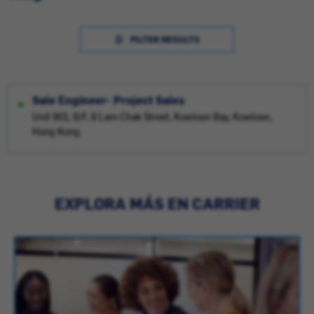
FILTER RESULTS
Sale Engineer- Project Sales
Unit 901, 9/F, 8 Lam Chak Street, Kowloon Bay, Kowloon,
Hong Kong
EXPLORA MÁS EN CARRIER