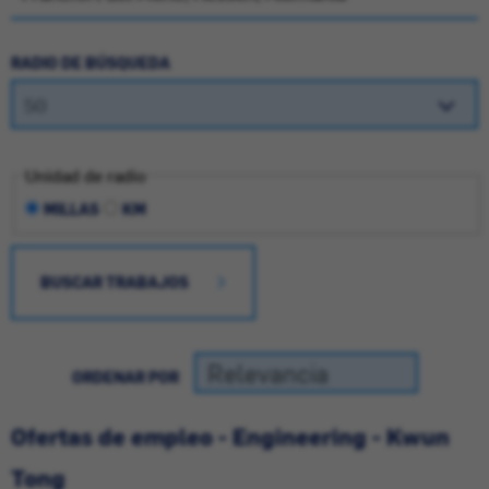
RADIO DE BÚSQUEDA
Unidad de radio
MILLAS
KM
BUSCAR TRABAJOS
ORDENAR POR
Ofertas de empleo - Engineering - Kwun
Tong