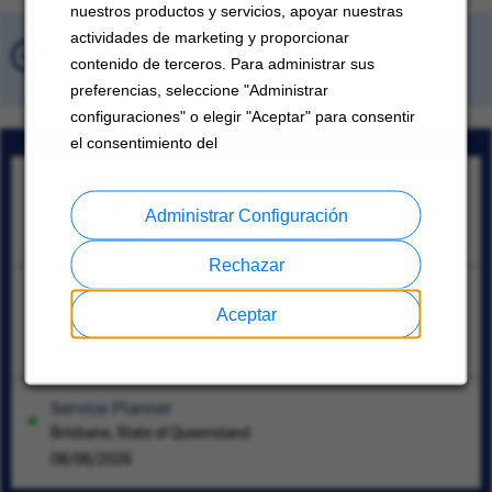
nuestros productos y servicios, apoyar nuestras
actividades de marketing y proporcionar
Trabajos Guardados
contenido de terceros. Para administrar sus
preferencias, seleccione "Administrar
configuraciones" o elegir "Aceptar" para consentir
el consentimiento del
Sr Assoc, Svc Contract&Wnty
Tokyo Prefecture
Administrar Configuración
08/06/2026
Rechazar
Process Engineer (Outdoor)
Aceptar
Changwat Pathum Thani
08/04/2026
Service Planner
Brisbane, State of Queensland
08/06/2026