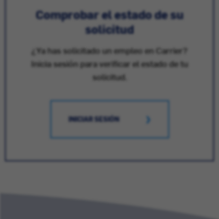
Comprobar el estado de su
solicitud
¿Ya has solicitado un empleo en Carrier?
Inicia sesión para verificar el estado de tu
solicitud.
INICIAR SESIÓN