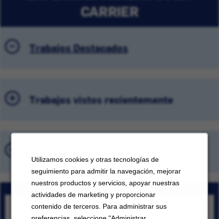
CARRIER
Trabajos Destacados
Trabajos vistos recientemente
Trabajos Guardados
Utilizamos cookies y otras tecnologías de
seguimiento para admitir la navegación, mejorar
nuestros productos y servicios, apoyar nuestras
actividades de marketing y proporcionar
Area Sales Manager - Boston Equipment
contenido de terceros. Para administrar sus
preferencias, seleccione "Administrar
Canton, Massachusetts; Billerica, Massachusetts