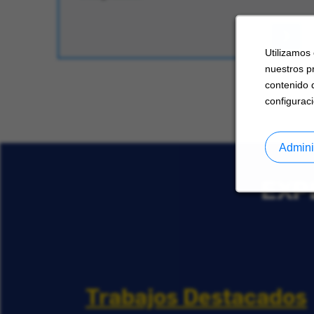
Utilizamos
nuestros p
contenido 
configuraci
Admini
EXP
Trabajos Destacados