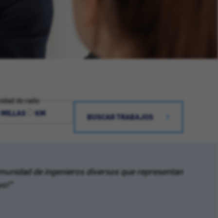
idad de radio
MILLAS
KM
BUSCAR TRABAJOS
omunidad de ingenieros diversos que representan
yo!”