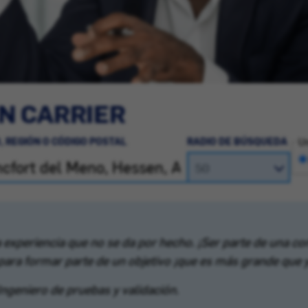
N CARRIER
, REGIÓN O CÓDIGO POSTAL
RADIO DE BÚSQUEDA
Un
 experiencia que no se da por hecho. ¡Ser parte de una c
para formar parte de un objetivo ¡que es más grande que 
Ingeniero de pruebas y validación.