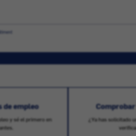
âtiment
s de empleo
Comprobar e
pleo y sé el primero en
¿Ya has solicitado u
antes.
verific