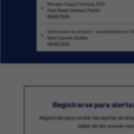
Manager, Supply Planning, SIOP
Palm Beach Gardens, Florida
08/06/2026
Gestionnaire de comptes - Automatisation du b
Saint-Laurent, Québec
08/06/2026
Registrarse para alerta
Registrate para recibir las alertas de em
saber de las nuevas vac