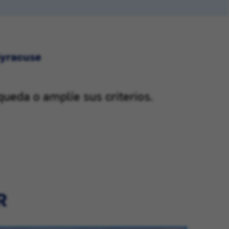
Syracuse
queda o amplíe sus criterios.
R