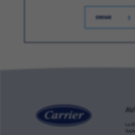
ENVIAR
AV
La E
Supl