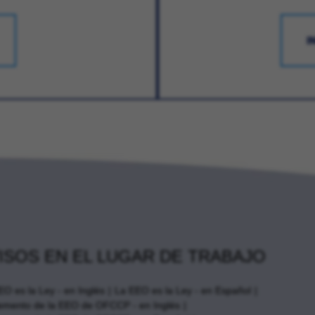
I
ISOS EN EL LUGAR DE TRABAJO
EO es la Ley - en Inglés
La EEO es la Ley - en Español
emento de la EEO de OFCCP - en Inglés