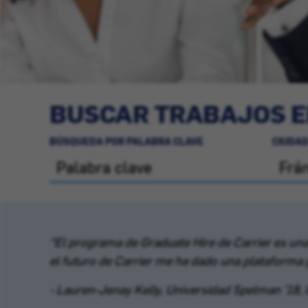
BUSCAR TRABAJOS E
BÚSQUEDA POR PALABRA CLAVE
CIUDAD
“El programa de Graduate Hire de Carrier es una
el futuro de Carrier me ha dado una plataforma 
- Lauren-Jenay Kelly, Universidad Spelman '18, 