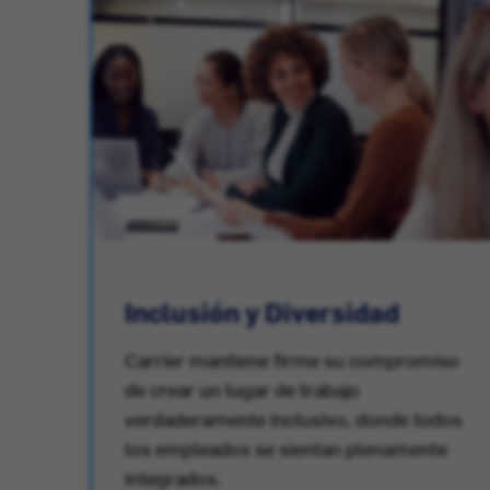
or
Inclusión y Diversidad
Carrier mantiene firme su compromiso
de crear un lugar de trabajo
verdaderamente inclusivo, donde todos
los empleados se sientan plenamente
integrados.