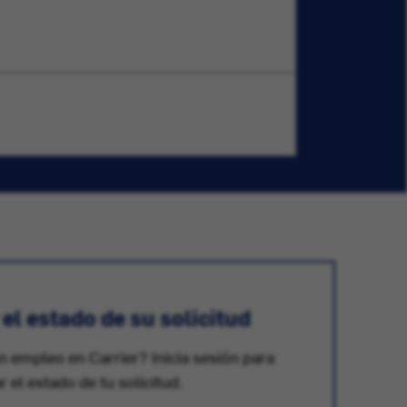
l estado de su solicitud
n empleo en Carrier? Inicia sesión para
ar el estado de tu solicitud.