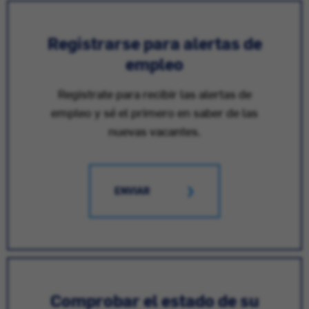
Registrarse para alertas de
empleo
Registrate para recibir las alertas de
empleo y sé el primero en saber de las
nuevas vacantes.
ENVIAR
Comprobar el estado de su