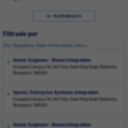
FILTER RESULTS
Filtrado por
City: Bangalore, State of Karnataka, India
Senior Engineer - Boomi integration
Ecospace Campus 3A, 4th Floor, Outer Ring Road, Bellandur,
Bengaluru- 560103
Spclst, Enterprise Systems Integration
Ecospace Campus 3A, 4th Floor, Outer Ring Road, Bellandur,
Bengaluru- 560103
Senior Engineer - Boomi integration