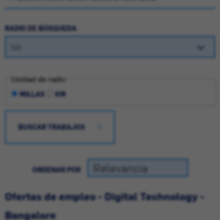
RADIO DE BÚSQUEDA
Unidad de radio
MILLAS
KM
BUSCAR TRABAJOS
ORDENAR POR
Ofertas de empleo - Digital Technology -
Bangalore