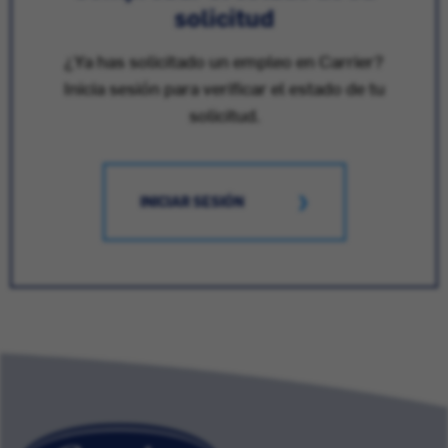
solicitud
¿Ya has solicitado un empleo en Carrier?
Inicia sesión para verificar el estado de tu
solicitud.
INICIAR SESIÓN