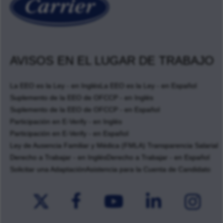
AVISOS EN EL LUGAR DE TRABAJO
La EEO es la Ley - en Inglés
La EEO es la Ley - en Español
Suplemento de la EEO de OFCCP - en Inglés
Suplemento de la EEO de OFCCP - en Español
Participación en E-Verify - en Inglés
Participación en E-Verify - en Español
Ley de Ausencia Familiar y Médica (FMLA) Transparencia Salarial
Derecho a Trabajar - en Inglés
Derecho a Trabajar - en Español
Solicitar una Adaptación
Asistencia para la Cuenta de Candidato