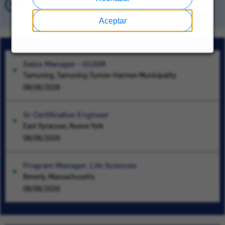
Trabajos Guardados
Aceptar
Sales Manager - GUAM
Tamuning, Tamuning-Tumon-Harmon Municipality
08/06/2026
Sr Certification Engineer
East Syracuse, Nueva York
08/06/2026
Program Manager, Life Sciences
Beverly, Massachusetts
08/06/2026