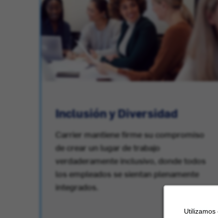
or
Inclusión y Diversidad
Carrier mantiene firme su compromiso
de crear un lugar de trabajo
verdaderamente inclusivo, donde todos
los empleados se sientan plenamente
integrados.
Utilizamos