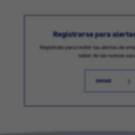
Registrarse para alerta
Registrate para recibir las alertas de em
saber de las nuevas vac
ENVIAR