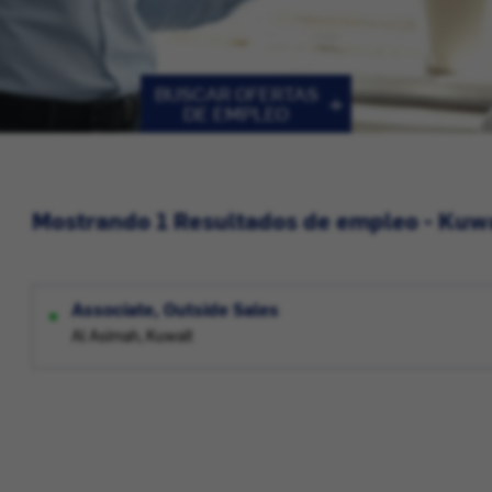
BUSCAR OFERTAS
DE EMPLEO
Mostrando 1 Resultados de empleo - Kuw
Associate, Outside Sales
Al Asimah, Kuwait