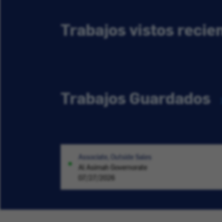
Trabajos vistos reci
Trabajos Guardados
Associate, Outside Sales
Al Asimah Governorate
07/27/2026