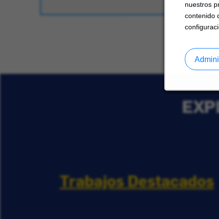
nuestros p
contenido 
configuraci
Admini
EXP
Trabajos Destacados