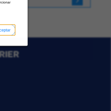
rcionar
ceptar
RIER