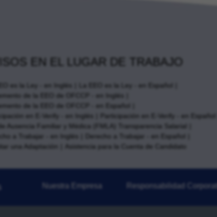
ISOS EN EL LUGAR DE TRABAJO
EO es la Ley - en Inglés
La EEO es la Ley - en Español
emento de la EEO de OFCCP - en Inglés
emento de la EEO de OFCCP - en Español
cipación en E-Verify - en Inglés
Participación en E-Verify - en Español
de Ausencia Familiar y Médica (FMLA) Transparencia Salarial
cho a Trabajar - en Inglés
Derecho a Trabajar - en Español
itar una Adaptación
Asistencia para la Cuenta de Candidato
Nuestra Empresa
Responsabilidad Corporat
s