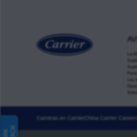
AV
La E
Supl
Supl
Parti
Ley 
Dere
Solic
Carreras en Carrier
China Carrier Career