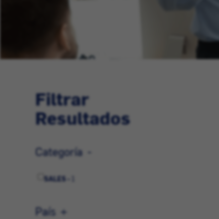
Filtrar
Resultados
Categoría
SALES -
1
País