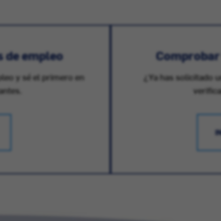
s de empleo
Comprobar e
pleo y sé el primero en
¿Ya has solicitado u
antes.
verific
I