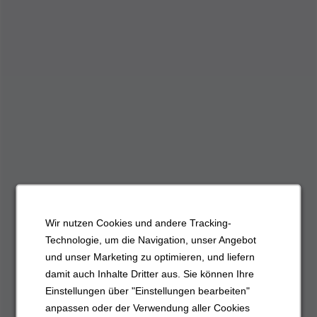
Wir nutzen Cookies und andere Tracking-
Technologie, um die Navigation, unser Angebot
und unser Marketing zu optimieren, und liefern
damit auch Inhalte Dritter aus. Sie können Ihre
Einstellungen über "Einstellungen bearbeiten"
anpassen oder der Verwendung aller Cookies