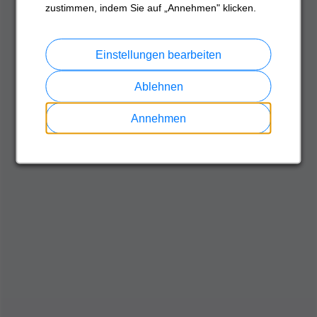
zustimmen, indem Sie auf „Annehmen" klicken.
Einstellungen bearbeiten
Ablehnen
Annehmen