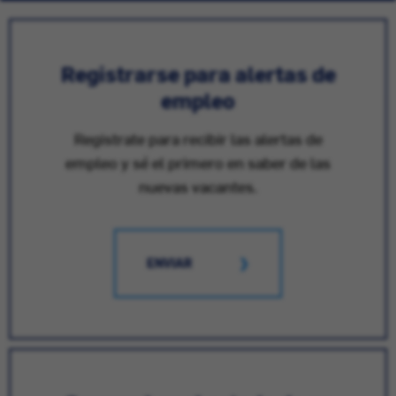
Registrarse para alertas de
empleo
Registrate para recibir las alertas de
empleo y sé el primero en saber de las
nuevas vacantes.
ENVIAR