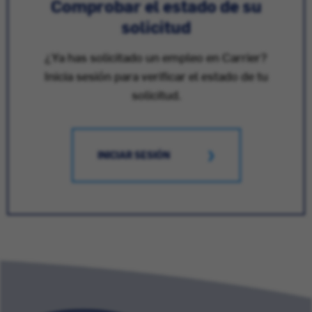
Comprobar el estado de su
solicitud
¿Ya has solicitado un empleo en Carrier?
Inicia sesión para verificar el estado de tu
solicitud.
INICIAR SESIÓN