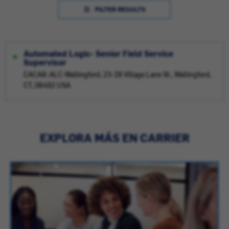
FILTER RESULTS
Automated Logic- Senior Field Service
Supervisor
CACA8: ALC-Wallingford, 23-28 Village Lane St., Wallingford,
CT, 06492 USA
EXPLORA MÁS EN CARRIER