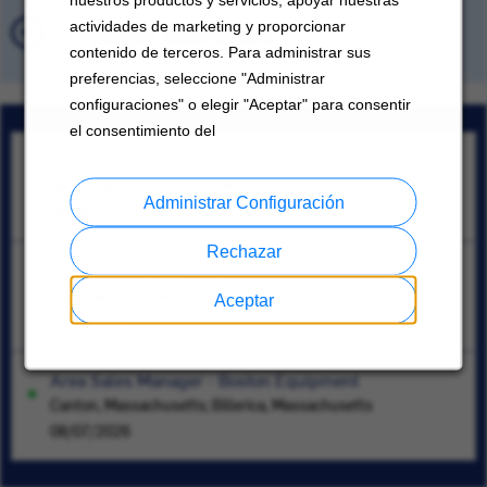
actividades de marketing y proporcionar
Trabajos Guardados
contenido de terceros. Para administrar sus
preferencias, seleccione "Administrar
configuraciones" o elegir "Aceptar" para consentir
el consentimiento del
Técnico Mantenimiento
Santa Catarina, Estado de Nuevo León
Administrar Configuración
08/08/2026
Rechazar
Systems Engineer- HVAC
Indianápolis, Indiana
Aceptar
07/16/2026
Area Sales Manager - Boston Equipment
Canton, Massachusetts; Billerica, Massachusetts
08/07/2026