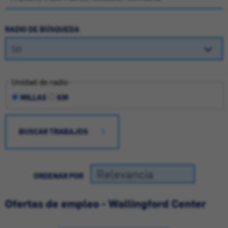
RADIO DE BÚSQUEDA
Unidad de radio
MILLAS
KM
BUSCAR TRABAJOS
ORDENAR POR
Ofertas de empleo - Wallingford Center