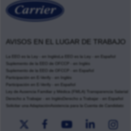
AVISOS EN EL LUGAR DE TRABAJO
La EEO es la Ley - en Inglés
La EEO es la Ley - en Español
Suplemento de la EEO de OFCCP - en Inglés
Suplemento de la EEO de OFCCP - en Español
Participación en E-Verify - en Inglés
Participación en E-Verify - en Español
Ley de Ausencia Familiar y Médica (FMLA) Transparencia Salarial
Derecho a Trabajar - en Inglés
Derecho a Trabajar - en Español
Solicitar una Adaptación
Asistencia para la Cuenta de Candidato