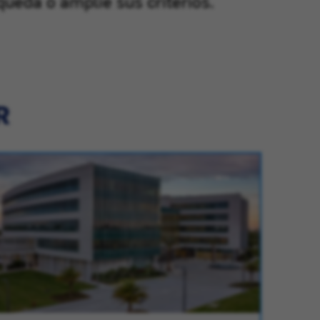
queda o amplíe sus criterios.
R