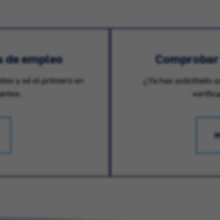
s de empleo
Comprobar e
pleo y sé el primero en
¿Ya has solicitado u
antes.
verific
I