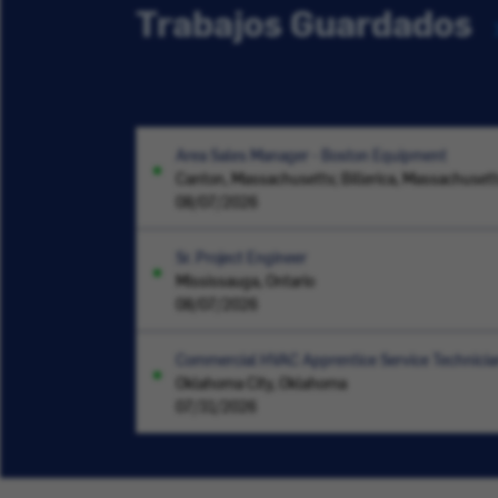
Trabajos Guardados
Area Sales Manager - Boston Equipment
Canton, Massachusetts; Billerica, Massachuset
08/07/2026
Sr. Project Engineer
Mississauga, Ontario
08/07/2026
Commercial HVAC Apprentice Service Technicia
Oklahoma City, Oklahoma
07/31/2026