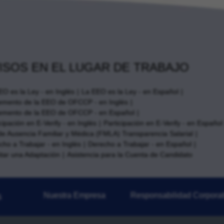
ISOS EN EL LUGAR DE TRABAJO
EO es la Ley - en Inglés
La EEO es la Ley - en Español
emento de la EEO de OFCCP - en Inglés
emento de la EEO de OFCCP - en Español
cipación en E-Verify - en Inglés
Participación en E-Verify - en Español
de Ausencia Familiar y Médica (FMLA) Transparencia Salarial
cho a Trabajar - en Inglés
Derecho a Trabajar - en Español
itar una Adaptación
Asistencia para la Cuenta de Candidato
Nuestra Empresa
Responsabilidad Corporat
s