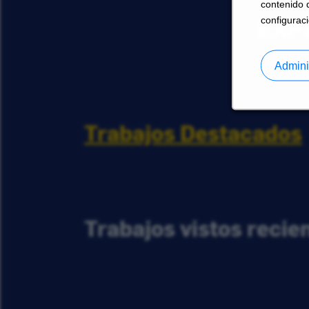
contenido 
EXP
configuraci
Admini
Trabajos Destacados
Trabajos vistos reci