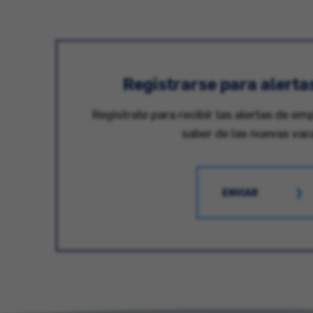
Registrarse para alerta
Registrate para recibir las alertas de em
saber de las nuevas vac
ENVIAR