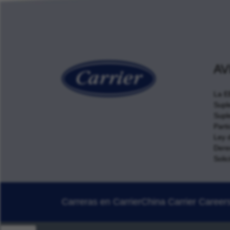
AV
La E
Supl
Supl
Parti
Ley 
Dere
Solic
Carreras en Carrier
China Carrier Career