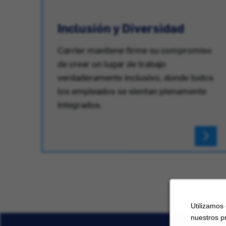
or
Inclusión y Diversidad
Carrier mantiene firme su compromiso
de crear un lugar de trabajo
verdaderamente inclusivo, donde todos
los empleados se sientan plenamente
integrados.
Utilizamos
nuestros p