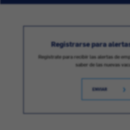
Registrarse para alerta
Registrate para recibir las alertas de em
saber de las nuevas vac
ENVIAR