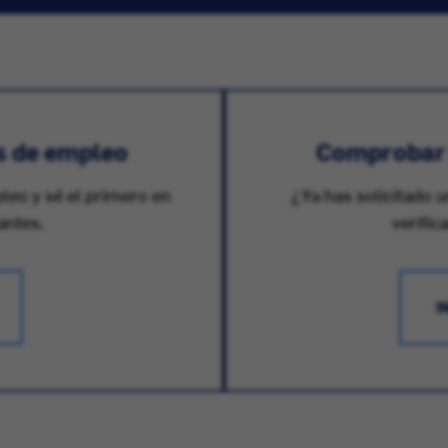
s de empleo
Comprobar e
pleo y sé el primero en
¿Ya has solicitado u
antes.
verific
I