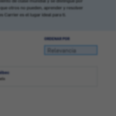
miento de clase mundial y se distingue por
o que otros no pueden, aprender y resolver
Carrier es el lugar ideal para ti.
ORDENAR POR
uébec
ada