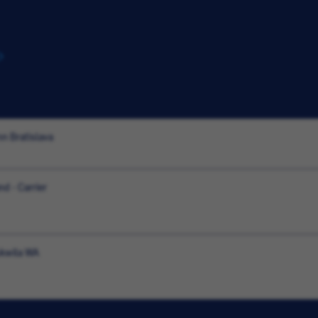
nn Bratislava
d - Carrier
ukwila WA