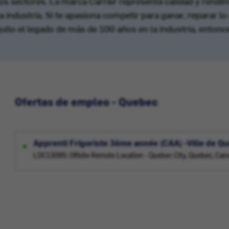
los sectores. La marca Carrier representa calidad y rendi
a industria. Si te apasiona competir para ganar, reparar l
o el legado de más de 100 años en la industria, entonces 
Ofertas de empleo - Quebec
Apprenti Frigoriste 3ème année (CAA) -Ville de Q
LOC13095: Offsite Remote Location - Quebec City, Quebec, Can