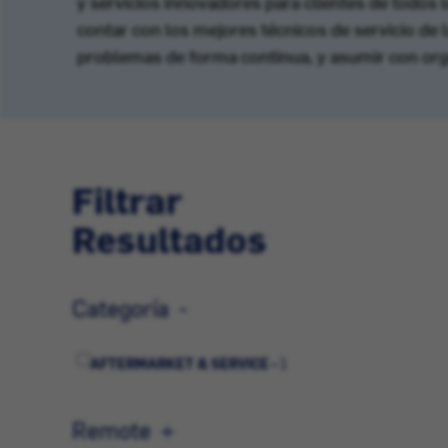
y servicios innovadores para clientes de todos 
contar con los mejores técnicos de servicio de l
problemas de forma continua, y asumir con orgull
Filtrar
Resultados
Categoría
AFTERMARKET & SERVICE -
1
Remote