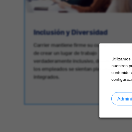
or
Inclusión y Diversidad
Carrier mantiene firme su compromiso
de crear un lugar de trabajo
Utilizamos
verdaderamente inclusivo, donde todos
nuestros p
los empleados se sientan plenamente
contenido 
integrados.
configuraci
Admini