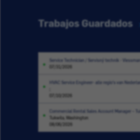
Trabajos Guardados
Service Technician / Servisný technik - Viessma
07/31/2026
HVAC Service Engineer- alle regio's van Nederlan
;
07/10/2026
Commercial Rental Sales Account Manager – T
Tukwila, Washington
08/06/2026