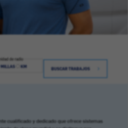
idad de radio
MILLAS
KM
BUSCAR TRABAJOS
te cualificado y dedicado que ofrece sistemas