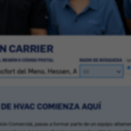
N CARRIER
, REGIÓN O CÓDIGO POSTAL
RADIO DE BÚSQUEDA
Un
 DE HVAC COMIENZA AQUÍ
cio Comercial, pasas a formar parte de un equipo altamen