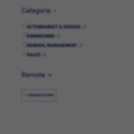
Categoría
AFTERMARKET & SERVICE -
1
ENGINEERING -
1
GENERAL MANAGEMENT -
2
SALES -
5
Remote
BORRAR FILTROS