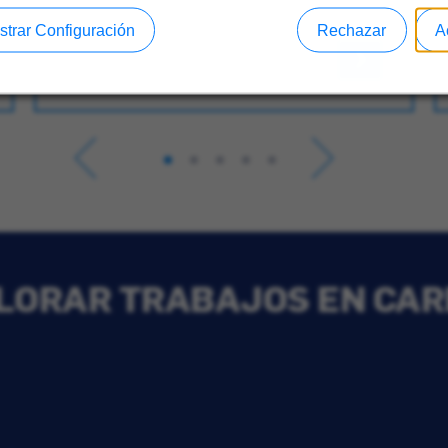
strar Configuración
Rechazar
A
LORAR TRABAJOS EN CAR