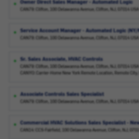
Owner Direct Sales Manager - Automated Logic
CAN79: Clifton, 100 Delawanna Avenue, Clifton, NJ, 07014 USA
Service Account Manager - Automated Logic (NY/
CAN79: Clifton, 100 Delawanna Avenue, Clifton, NJ, 07014 USA
Sr. Sales Associate, HVAC Controls
CAN79: Clifton, 100 Delawanna Avenue, Clifton, NJ, 07014 USA
CANYO: Carrier-Home New York Remote Location, Remote City,
Associate Controls Sales Specialist
CAN79: Clifton, 100 Delawanna Avenue, Clifton, NJ, 07014 USA
Commercial HVAC Solutions Sales Specialist - Ne
CAN14: CCS-Fairfield, 100 Delawanna Avenue, Clifton, NJ, 07