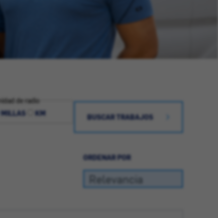
idad de radio
MILLAS
KM
BUSCAR TRABAJOS
ORDENAR POR