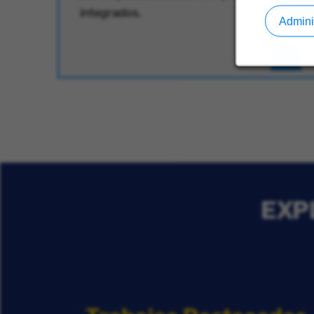
integrados.
Admini
EXP