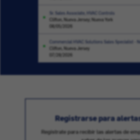
Sr. Sales Associate, HVAC Controls
Clifton, Nueva Jersey; Nueva York
08/05/2026
Commercial HVAC Solutions Sales Specialist - 
Clifton, Nueva Jersey
07/28/2026
Registrarse para alerta
Registrate para recibir las alertas de em
saber de las nuevas vac