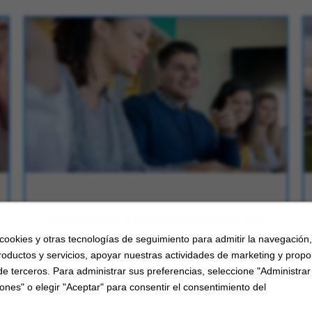
Servicios Empresariales de
Carrier
 cookies y otras tecnologías de seguimiento para admitir la navegación
roductos y servicios, apoyar nuestras actividades de marketing y propo
Explora oportunidades profesionales en
de terceros. Para administrar sus preferencias, seleccione "Administrar
los Servicios Empresariales de Carrier.
ones" o elegir "Aceptar" para consentir el consentimiento del