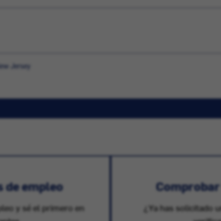
New Jersey
s de empleo
Comprobar e
pleo y sé el primero en
¿Ya has solicitado u
antes.
verific