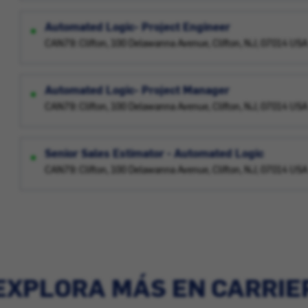
Automated Logic- Project Engineer
CAN79: Clifton, 100 Delawanna Avenue, Clifton, NJ, 07014 USA
Automated Logic- Project Manager
CAN79: Clifton, 100 Delawanna Avenue, Clifton, NJ, 07014 USA
Senior Sales Estimator - Automated Logic
CAN79: Clifton, 100 Delawanna Avenue, Clifton, NJ, 07014 USA
EXPLORA MÁS EN CARRIE