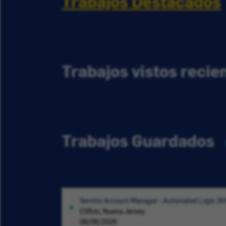
Trabajos Destacados
Trabajos vistos reci
Trabajos Guardados
Service Account Manager - Automated Logic (N
Clifton, Nueva Jersey
08/06/2026