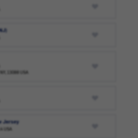
NJ)
 NY, 13088 USA
w Jersey
014 USA