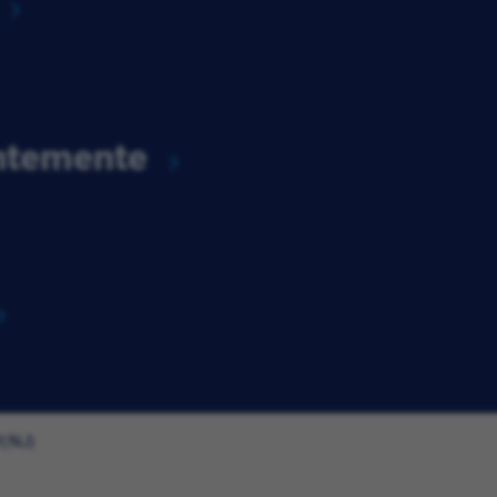
entemente
Y/NJ)