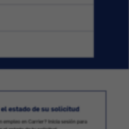
l estado de su solicitud
n empleo en Carrier? Inicia sesión para
ar el estado de tu solicitud.