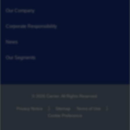
Our Company
Corporate Responsibility
News
Our Segments
© 2026 Carrier. All Rights Reserved.
Privacy Notice
Sitemap
Terms of Use
Cookie Preference