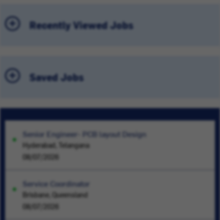
Recently Viewed Jobs
Saved Jobs
Senior Engineer- PCB layout Design
Hyderabad, Telangana
08/07/2026
Service Coordinator
Brisbane, Queensland
08/07/2026