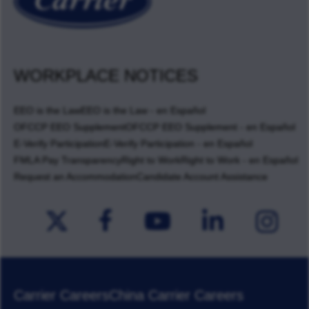
WORKPLACE NOTICES
EEO is the Law
EEO is the Law - en Español
OFCCP EEO Supplement
OFCCP EEO Supplement - en Español
E-Verify Participation
E-Verify Participation - en Español
FMLA Pay Transparency
Right to Work
Right to Work - en Español
Request an Accommodation
Candidate Account Assistance
Carrier Careers
China Carrier Careers