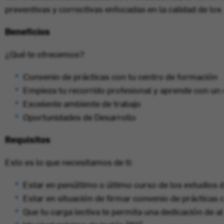
preventivas y correctivas enfocadas en la calidad de l
Beneficios
¿Qué te ofrecemos?
Convenio de prácticas con tu centro de formación
Empieza tu recorrido profesional y aprende con un 
Excelente ambiente de trabajo
Oportunidades de Desarrollo
Requisitos
Esto es lo que necesitamos de ti:
Estar en penúltimo o último curso de los estudios 
Estar en situación de firmar convenio de práctica
Que tu carga lectiva te permita una dedicación de 