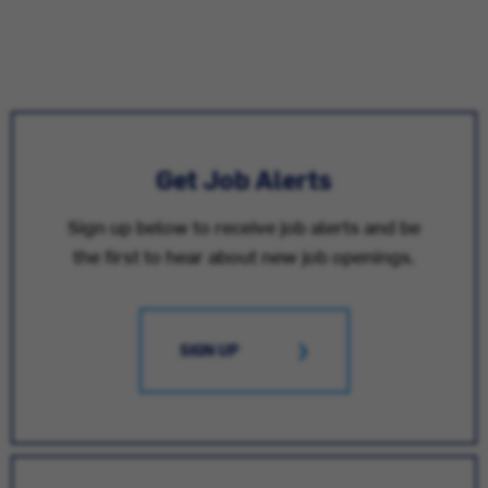
Get Job Alerts
Sign up below to receive job alerts and be
the first to hear about new job openings.
SIGN UP