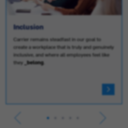
Inclusion
Carrier remains steadfast in our goal to
create a workplace that is truly and genuinely
inclusive, and where all employees feel like
they
_belong
.