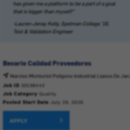
has given me a platform to be a part of a goal
that is bigger than myself!”
-Lauren-Jenay Kelly, Spelman College '18,
Test & Validation Engineer
Becario Calidad Proveedores
Narciso Monturiol Poligono Industrial Llanos De Jar
Job ID
30198443
Job Category
Quality
Posted Start Date
July 29, 2026
APPLY