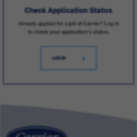
Check Application Status
Already applied for a job at Carrier? Log in
to check your application's status.
LOG IN