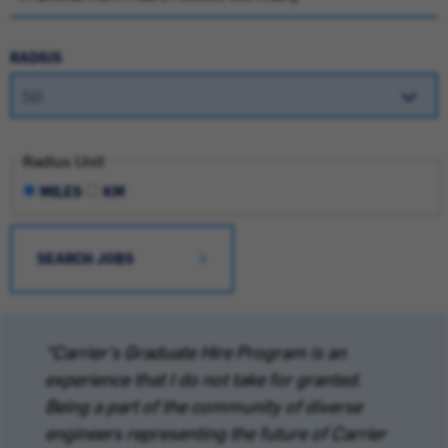
RADIUS
Radius Unit
MILES
KM
SEARCH JOBS
“Carrier's Graduate Hire Program is an
experience that I do not take for granted.
Being a part of the community of diverse
engineers representing the future of Carrier