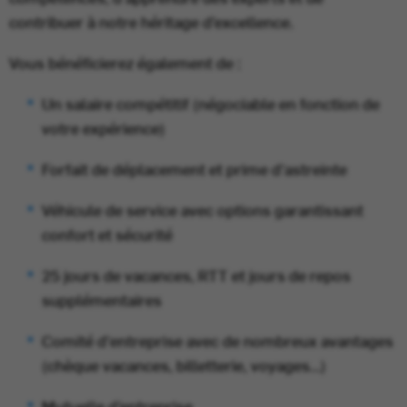
contribuer à notre héritage d’excellence.
Vous bénéficierez également de :
Un salaire compétitif (négociable en fonction de
votre expérience)
Forfait de déplacement et prime d’astreinte
Véhicule de service avec options garantissant
confort et sécurité
25 jours de vacances, RTT et jours de repos
supplémentaires
Comité d'entreprise avec de nombreux avantages
(chèque vacances, billetterie, voyages...)
Mutuelle d’entreprise