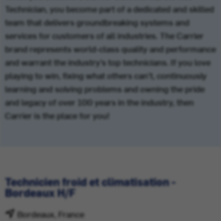
Technician, you become part of a dedicated and skilled
team that delivers groundbreaking systems and
services for customers of all industries. The Carrier
brand represents world-class quality and performance
and warrant the industry’s top technicians. If you love
playing to win, fixing what others can’t, continuously
learning and solving problems and owning the pride
and legacy of over 100 years in the industry, then
Carrier is the place for you!
Technicien froid et climatisation -
Bordeaux H/F
Bordeaux, France