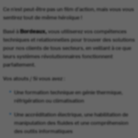
Ce n’est peut-être pas un film d’action, mais vous vous
sentirez tout de même héroïque !
Basé à
Bordeaux
,
vous utiliserez vos compétences
techniques et relationnelles pour trouver des solutions
pour nos clients de tous secteurs, en veillant à ce que
leurs systèmes révolutionnaires fonctionnent
parfaitement.
Vos atouts / Si vous avez :
Une formation technique en génie thermique,
réfrigération ou climatisation
Une accréditation électrique, une habilitation de
manipulation des fluides et une compréhension
des outils informatiques