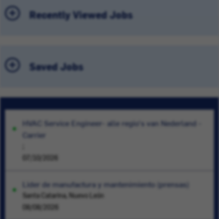
Recently Viewed Jobs
Saved Jobs
HVAC Service Engineer- alle regio's van Nederland -
Carrier
;
07/10/2026
Lider de manufactura y mantenimiento (prensas)
Santa Catarina, Nuevo León
08/08/2026