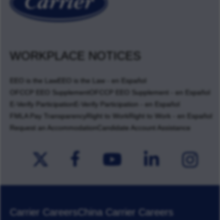
WORKPLACE NOTICES
EEO is the Law
EEO is the Law - en Español
OFCCP EEO Supplement
OFCCP EEO Supplement - en Español
E-Verify Participation
E-Verify Participation - en Español
FMLA Pay Transparency
Right to Work
Right to Work - en Español
Request an Accommodation
Candidate Account Assistance
Carrier Careers
China Carrier Careers