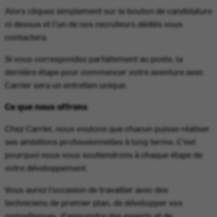
Alors cliquez simplement sur le bouton de candidature
ci-dessus et l’un de nos recruteurs dédiés vous
contactera.
Si vous correspondez parfaitement au poste, la
dernière étape pour commencer votre aventure avec
Carrier sera un entretien unique.
Ce que nous offrons
Chez Carrier, nous voulons que chacun puisse réaliser
ses ambitions professionnelles à long terme. C’est
pourquoi nous vous soutiendrons à chaque étape de
votre développement.
Vous aurez l’occasion de travailler avec des
techniciens de premier plan, de développer vos
compétences, d’apprendre des experts et de