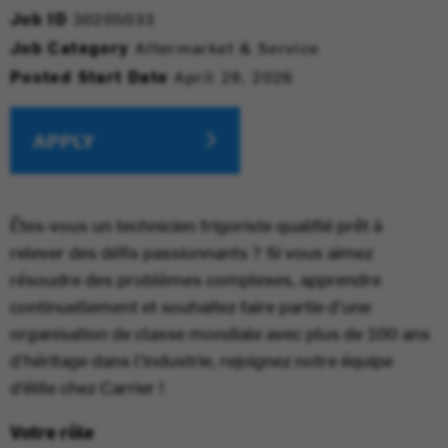
Job ID
30205033
Job Category
Aftermarket & Service
Posted Start Date
April 29, 2026
APPLY
Êtes-vous un technicien frigoriste qualifié prêt à
relever des défis passionnants ? Si vous aimez
résoudre des problèmes complexes, apprendre
continuellement et souhaitez faire partie d’une
organisation de classe mondiale avec plus de 100 ans
d’héritage dans l’industrie, rejoignez notre équipe
d’élite chez Carrier !
Votre rôle