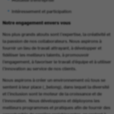
Intéressement et participation
Notre engagement envers vous
Nos plus grands atouts sont l'expertise, la créativité et
la passion de nos collaborateurs. Nous aspirons à
fournir un lieu de travail attrayant, à développer et
fidéliser les meilleurs talents, à promouvoir
l’engagement, à favoriser le travail d’équipe et à utiliser
l’innovation au service de nos clients.
Nous aspirons à créer un environnement où tous se
sentent à leur place (_belong), dans lequel la diversité
et l’inclusion sont le moteur de la croissance et de
l’innovation. Nous développons et déployons les
meilleurs programmes et pratiques afin de fournir des