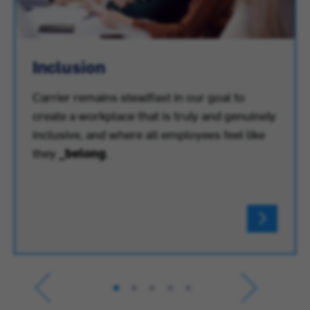
Inclusion
Carrier remains steadfast in our goal to
create a workplace that is truly and genuinely
inclusive, and where all employees feel like
they
_belong
.