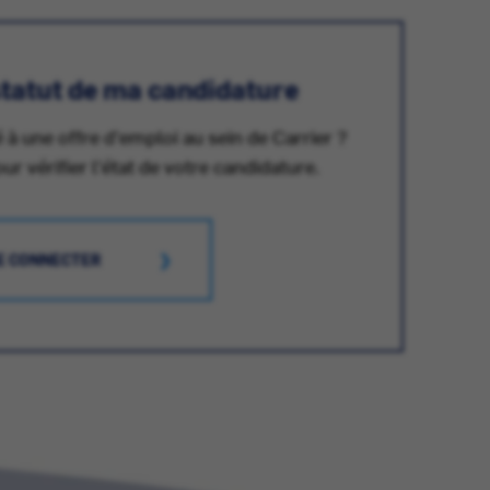
 statut de ma candidature
 à une offre d'emploi au sein de Carrier ?
 vérifier l'état de votre candidature.
E CONNECTER