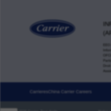
IN
(A
EEO e
Info
OFCC
Parti
Droit
Assis
Carrieres
China Carrier Careers