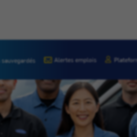
Alertes emplois
Platefor
 sauvegardés