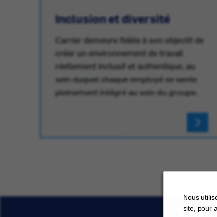
Inclusion et diversité
Carrier demeure fidèle à son objectif de
créer un environnement de travail
réellement inclusif et authentique, au
au
sein duquel chaque employé se sente
pleinement intégré au sein du groupe.
Nous utilis
site, pour 