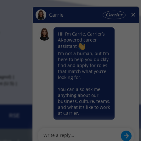
agnol)
t (U.S)
RSE
Actualités
Nos activitiés