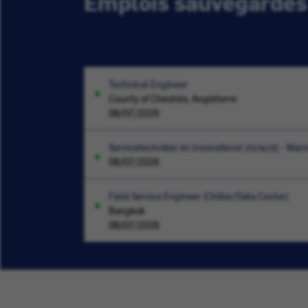
Emplois sauvegardés
Technical Engineer
County of Cheshire, Angleterre
08/07/2026
Servicetechniker im Innendienst (m/w/d) - W
08/07/2026
Field Service Engineer (Chiller/Data Center)
Bangkok
08/07/2026