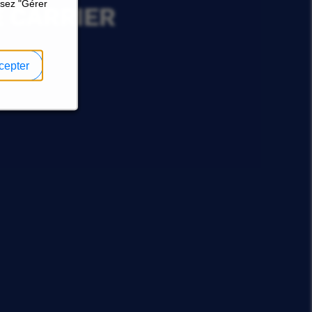
ssez "Gérer
E CARRIER
cepter