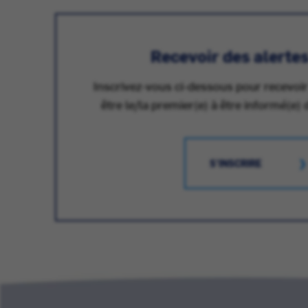
Recevoir des alerte
Inscrivez-vous ci-dessous pour recevoir
être le/la premier(e) à être informé(e) 
S'INSCRIRE