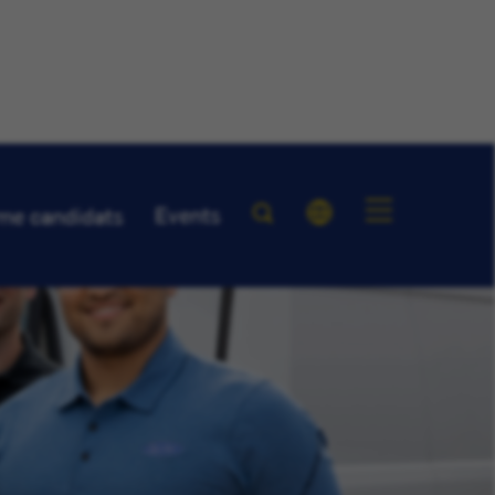
Events
me candidats