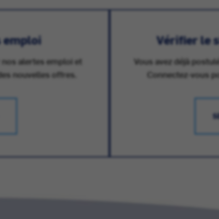
s emploi
Vérifier le
 nos alertes emploi et
Vous avez déjà postulé
des nouvelles offres.
Connectez-vous pour
S