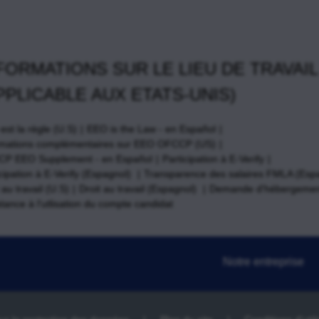
FORMATIONS SUR LE LIEU DE TRAVAIL
PPLICABLE AUX ETATS-UNIS)
st la règle (U.S)
EEO is the Law - en Español
rmations complémentaires sur EEO OFCCP (US)
P EEO Supplement - en Español
Participation à E-Verify
cipation à E-Verify (Espagnol)
Transparence des salaires FMLA (Esp
 au travail (U.S)
Droit au travail (Espagnol)
Demande d'hébergemen
tance à l'utlisation du compte candidat
Notre entreprise